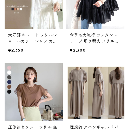
大好評 キュート フリルシ
今季も大流行 ランタンス
ョールカラー シャツ カー
リーブ 切り替え フリル シ
ディガン m-744
ャツ m-745
¥2,350
¥2,300
圧倒的セクシー フリル 無
理想的 アバンギャルド パ