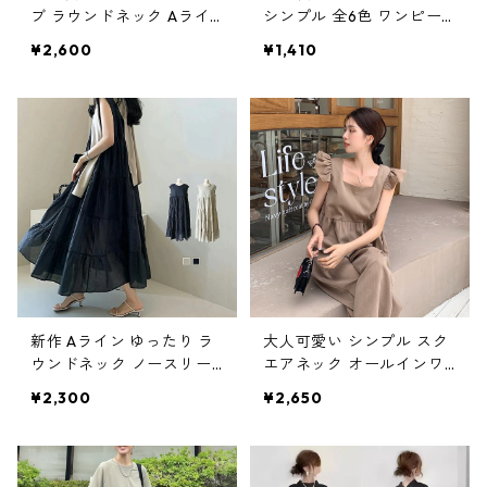
ブ ラウンドネック Aライ
シンプル 全6色 ワンピー
ン ワンピース m-757
ス m-382
¥2,600
¥1,410
新作 Aライン ゆったり ラ
大人可愛い シンプル スク
ウンドネック ノースリー
エアネック オールインワ
ブ 無地 ワンピース?m-72
ン ワイドパンツ m-695
¥2,300
¥2,650
0