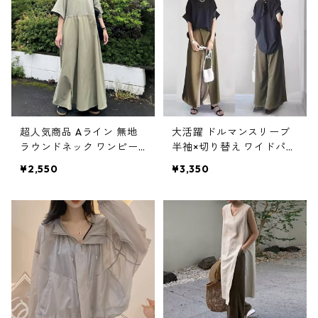
超人気商品 Aライン 無地
大活躍 ドルマンスリーブ
ラウンドネック ワンピー
半袖×切り替え ワイドパン
ス m-736
ツセットアップ m-384
¥2,550
¥3,350