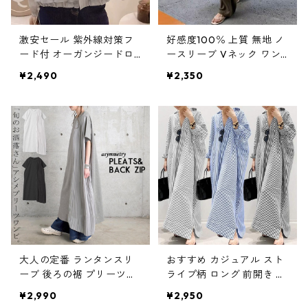
激安セール 紫外線対策フ
好感度100％ 上質 無地 ノ
ード付 オーガンジードロ
ースリーブ Vネック ワン
ストスリーブ m-590
ピース m-761
¥2,490
¥2,350
大人の定番 ランタンスリ
おすすめ カジュアル スト
ーブ 後ろの裾 プリーツワ
ライプ柄 ロング 前開き 長
ンピース m-760
袖 シャツワンピース m-76
¥2,990
¥2,950
5