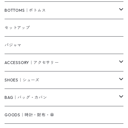
ベスト/チョッキ
コート
柄
BOTTOMS｜ボトムス
タンクトップ/キャミソール
カーディガン
無地
パンツ・デニム
セットアップ
スウェット/パーカー
ダウンコート
ニットワンピース
ショートパンツ
パジャマ
ニット/セーター
その他
ロングワンピース
スカート
ACCESSORY｜アクセサリー
ベアトップ・チューブトップ
シャツワンピース
その他
ピアス・リング
SHOES｜シューズ
その他
キャミワンピース
ネックレス
パンプス
BAG｜バッグ・カバン
オールインワン・サロペット
ベルト
サンダル
ショルダーバッグ
GOODS｜時計・財布・傘