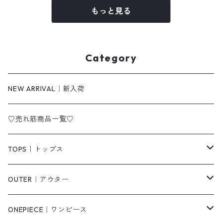
もっと見る
Category
NEW ARRIVAL｜新入荷
♡売れ筋商品一覧♡
TOPS｜トップス
Tシャツ/カットソー
OUTER｜アウター
シャツ/ブラウス
ジャケット/ブルゾン
ONEPIECE｜ワンピース