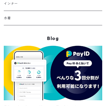
ジャンパースカート
ブレスレット
ショートブーツ・ブーティ
ハンドバッグ
インナー
その他
帽子
ロングブーツ
リュック
水着
ヘッドアクセ
スニーカー
トートバッグ
Blog
スカーフ
ローファー
かごバッグ
ストール・マフラー
その他
その他
レッグウェア
メガネ・サングラス
その他