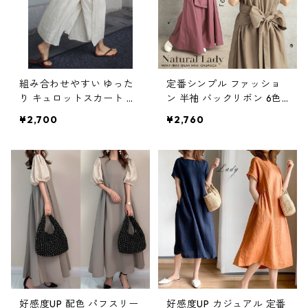
組み合わせやすい ゆった
定番シンプル ファッショ
り キュロットスカート パ
ン 半袖 バックリボン 6色
ンツ m-763
展開ワンピース m-734
¥2,700
¥2,760
好感度UP 配色 パフスリー
好感度UP カジュアル 定番