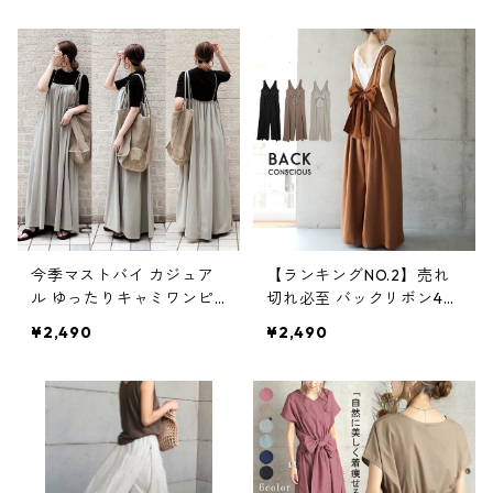
今季マストバイ カジュア
【ランキングNO.2】売れ
ル ゆったりキャミワンピ
切れ必至 バックリボン4色
ース m-465
展開 オールインワン m-38
¥2,490
¥2,490
5