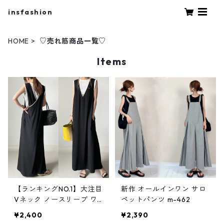
insfashion
HOME
♡売れ筋商品一覧♡
Items
【ランキングNO.1】大注目
新作 オールインワン サロ
Vネック ノースリーブ ワ
ペットパンツ m-462
ンピース m-738
¥2,400
¥2,390