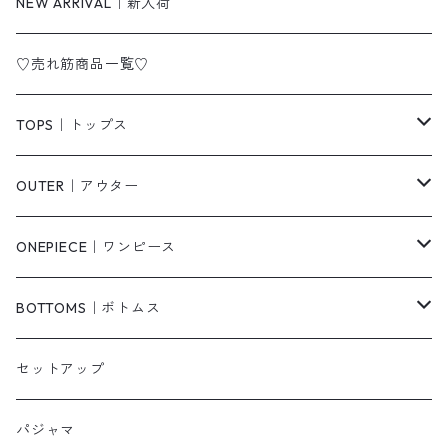
NEW ARRIVAL｜新入荷
♡売れ筋商品一覧♡
TOPS｜トップス
Tシャツ/カットソー
OUTER｜アウター
シャツ/ブラウス
ジャケット/ブルゾン
ONEPIECE｜ワンピース
ベスト/チョッキ
コート
柄
BOTTOMS｜ボトムス
タンクトップ/キャミソール
カーディガン
無地
パンツ・デニム
セットアップ
スウェット/パーカー
ダウンコート
ニットワンピース
ショートパンツ
パジャマ