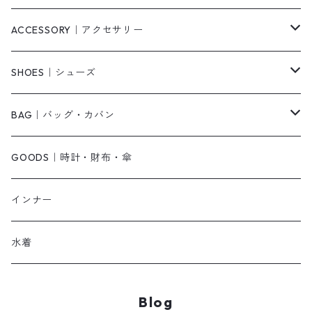
ニット/セーター
その他
ロングワンピース
スカート
ACCESSORY｜アクセサリー
ベアトップ・チューブトップ
シャツワンピース
その他
ピアス・リング
SHOES｜シューズ
その他
キャミワンピース
ネックレス
パンプス
BAG｜バッグ・カバン
オールインワン・サロペット
ベルト
サンダル
ショルダーバッグ
GOODS｜時計・財布・傘
ジャンパースカート
ブレスレット
ショートブーツ・ブーティ
ハンドバッグ
インナー
その他
帽子
ロングブーツ
リュック
水着
ヘッドアクセ
スニーカー
トートバッグ
Blog