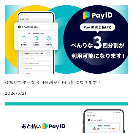
スカーフ
ローファー
かごバッグ
ストール・マフラー
その他
その他
レッグウェア
メガネ・サングラス
その他
後払いで便利な３回分割が利用可能になります！
2026/5/21