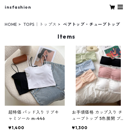
insfashion
HOME
TOPS｜トップス
ベアトップ・チューブトップ
Items
超特価 パッド入り リブキ
お手頃価格 カップ入り チ
ャミソール m-446
ューブトップ 5色展開 ブ
ラトップ m-597
¥1,400
¥1,300