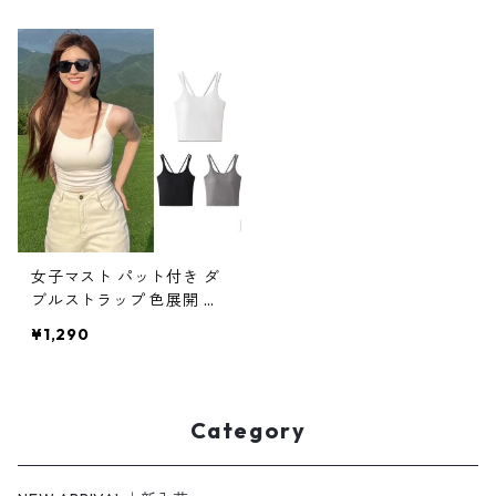
女子マスト パット付き ダ
ブルストラップ 色展開 キ
ャミソール m-489
¥1,290
Category