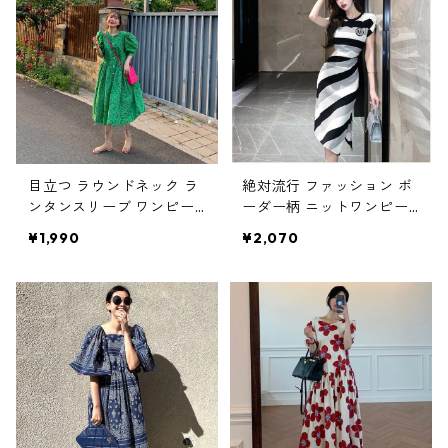
目立つ ラウンドネック ラ
絶対流行 ファッション ボ
ンタンスリーブ ワンピー
ーダー柄 ニットワンピー
ス m-506
ス m-305
¥1,990
¥2,070