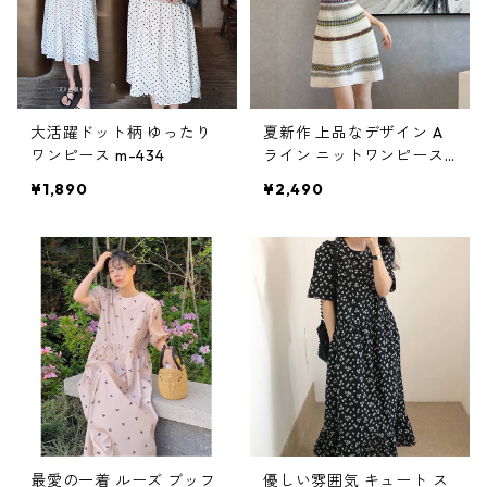
大活躍ドット柄 ゆったり
夏新作 上品なデザイン A
ワンピース m-434
ライン ニットワンピース
m-606
¥1,890
¥2,490
最愛の一着 ルーズ ブッフ
優しい雰囲気 キュート ス