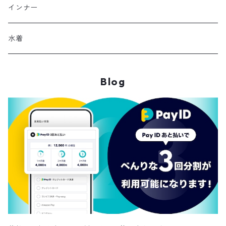
ジャンパースカート
ブレスレット
ショートブーツ・ブーティ
ハンドバッグ
インナー
その他
帽子
ロングブーツ
リュック
水着
ヘッドアクセ
スニーカー
トートバッグ
Blog
スカーフ
ローファー
かごバッグ
ストール・マフラー
その他
その他
レッグウェア
メガネ・サングラス
その他