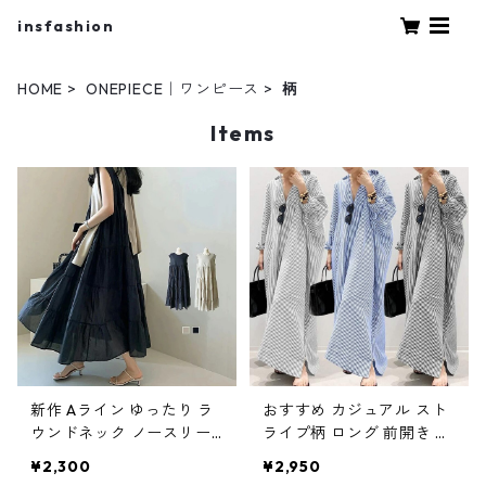
insfashion
HOME
ONEPIECE｜ワンピース
柄
Items
新作 Aライン ゆったり ラ
おすすめ カジュアル スト
ウンドネック ノースリー
ライプ柄 ロング 前開き 長
ブ 無地 ワンピース?m-72
袖 シャツワンピース m-76
¥2,300
¥2,950
0
5