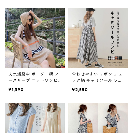
人気爆発中 ボーダー柄 ノ
合わせやすい リボン チェ
ースリーブ ニットワンピ
ック柄 キャミソール ワン
ース m-605
ピース m-721
¥1,390
¥2,550