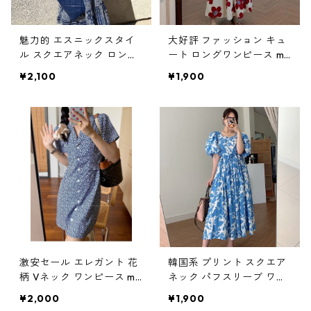
魅力的 エスニックスタイ
大好評 ファッション キュ
ル スクエアネック ロング
ート ロングワンピース m-
ワンピース m-502
435
¥2,100
¥1,900
激安セール エレガント 花
韓国系 プリント スクエア
柄 Vネック ワンピース m-
ネック パフスリーブ ワン
453
ピース m-454
¥2,000
¥1,900