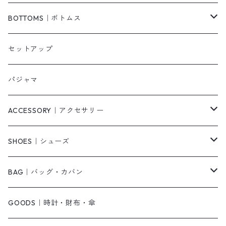
ベスト/チョッキ
コート
柄
BOTTOMS｜ボトムス
タンクトップ/キャミソール
カーディガン
無地
パンツ・デニム
セットアップ
スウェット/パーカー
ダウンコート
ニットワンピース
ショートパンツ
パジャマ
ニット/セーター
その他
ロングワンピース
スカート
ACCESSORY｜アクセサリー
ベアトップ・チューブトップ
シャツワンピース
その他
ピアス・リング
SHOES｜シューズ
その他
キャミワンピース
ネックレス
パンプス
BAG｜バッグ・カバン
オールインワン・サロペット
ベルト
サンダル
ショルダーバッグ
GOODS｜時計・財布・傘