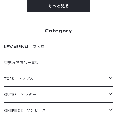
もっと見る
Category
NEW ARRIVAL｜新入荷
♡売れ筋商品一覧♡
TOPS｜トップス
Tシャツ/カットソー
OUTER｜アウター
シャツ/ブラウス
ジャケット/ブルゾン
ONEPIECE｜ワンピース