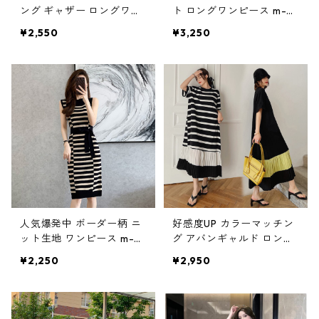
ング ギャザー ロングワン
ト ロングワンピース m-52
ピース m-617
5
¥2,550
¥3,250
人気爆発中 ボーダー柄 ニ
好感度UP カラーマッチン
ット生地 ワンピース m-68
グ アバンギャルド ロング
9
ワンピース m-524
¥2,250
¥2,950