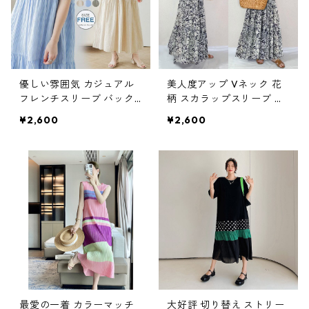
優しい雰囲気 カジュアル
美人度アップ Vネック 花
フレンチスリーブ バック
柄 スカラップスリーブ ロ
リボン 3色展開ワンピース
ングワンピース m-713
¥2,600
¥2,600
m-729
最愛の一着 カラーマッチ
大好評 切り替え ストリー