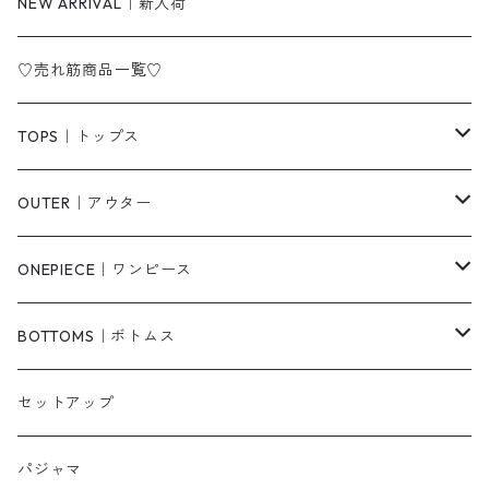
NEW ARRIVAL｜新入荷
♡売れ筋商品一覧♡
TOPS｜トップス
Tシャツ/カットソー
OUTER｜アウター
シャツ/ブラウス
ジャケット/ブルゾン
ONEPIECE｜ワンピース
ベスト/チョッキ
コート
柄
BOTTOMS｜ボトムス
タンクトップ/キャミソール
カーディガン
無地
パンツ・デニム
セットアップ
スウェット/パーカー
ダウンコート
ニットワンピース
ショートパンツ
パジャマ