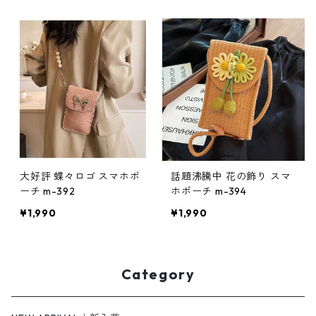
大好評 蝶々ロゴ スマホポ
話題沸騰中 花の飾り スマ
ーチ m-392
ホポーチ m-394
¥1,990
¥1,990
Category