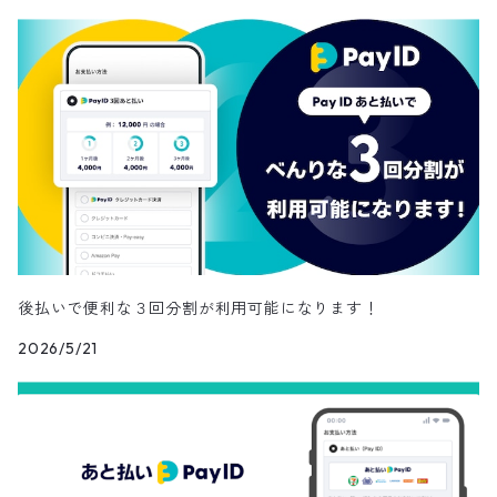
スカーフ
ローファー
かごバッグ
ストール・マフラー
その他
その他
レッグウェア
メガネ・サングラス
その他
後払いで便利な３回分割が利用可能になります！
2026/5/21