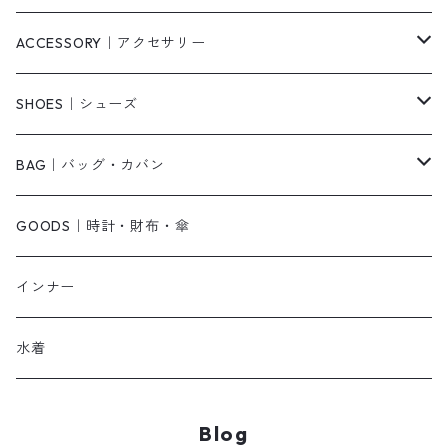
ニット/セーター
その他
ロングワンピース
スカート
ACCESSORY｜アクセサリー
ベアトップ・チューブトップ
シャツワンピース
その他
ピアス・リング
SHOES｜シューズ
その他
キャミワンピース
ネックレス
パンプス
BAG｜バッグ・カバン
オールインワン・サロペット
ベルト
サンダル
ショルダーバッグ
GOODS｜時計・財布・傘
ジャンパースカート
ブレスレット
ショートブーツ・ブーティ
ハンドバッグ
インナー
その他
帽子
ロングブーツ
リュック
水着
ヘッドアクセ
スニーカー
トートバッグ
Blog