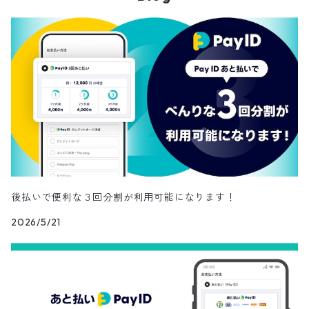
スカーフ
ローファー
かごバッグ
ストール・マフラー
その他
その他
レッグウェア
メガネ・サングラス
その他
後払いで便利な３回分割が利用可能になります！
2026/5/21