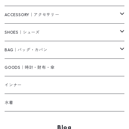
ニット/セーター
その他
ロングワンピース
スカート
ACCESSORY｜アクセサリー
ベアトップ・チューブトップ
シャツワンピース
その他
ピアス・リング
SHOES｜シューズ
その他
キャミワンピース
ネックレス
パンプス
BAG｜バッグ・カバン
オールインワン・サロペット
ベルト
サンダル
ショルダーバッグ
GOODS｜時計・財布・傘
ジャンパースカート
ブレスレット
ショートブーツ・ブーティ
ハンドバッグ
インナー
その他
帽子
ロングブーツ
リュック
水着
ヘッドアクセ
スニーカー
トートバッグ
Blog