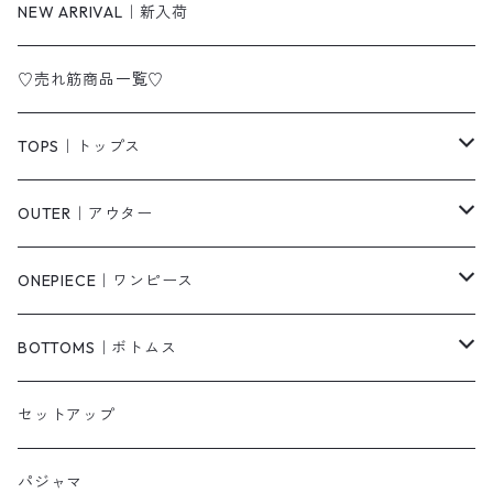
NEW ARRIVAL｜新入荷
♡売れ筋商品一覧♡
TOPS｜トップス
Tシャツ/カットソー
OUTER｜アウター
シャツ/ブラウス
ジャケット/ブルゾン
ONEPIECE｜ワンピース
ベスト/チョッキ
コート
柄
BOTTOMS｜ボトムス
タンクトップ/キャミソール
カーディガン
無地
パンツ・デニム
セットアップ
スウェット/パーカー
ダウンコート
ニットワンピース
ショートパンツ
パジャマ