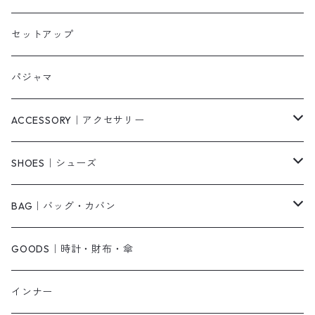
タンクトップ/キャミソール
カーディガン
無地
パンツ・デニム
セットアップ
スウェット/パーカー
ダウンコート
ニットワンピース
ショートパンツ
パジャマ
ニット/セーター
その他
ロングワンピース
スカート
ACCESSORY｜アクセサリー
ベアトップ・チューブトップ
シャツワンピース
その他
ピアス・リング
SHOES｜シューズ
その他
キャミワンピース
ネックレス
パンプス
BAG｜バッグ・カバン
オールインワン・サロペット
ベルト
サンダル
ショルダーバッグ
GOODS｜時計・財布・傘
ジャンパースカート
ブレスレット
ショートブーツ・ブーティ
ハンドバッグ
インナー