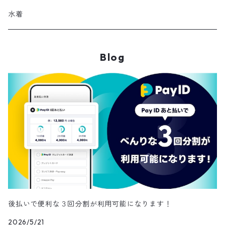
その他
帽子
ロングブーツ
リュック
水着
ヘッドアクセ
スニーカー
トートバッグ
Blog
スカーフ
ローファー
かごバッグ
ストール・マフラー
その他
その他
レッグウェア
メガネ・サングラス
その他
後払いで便利な３回分割が利用可能になります！
2026/5/21