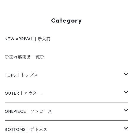
Category
NEW ARRIVAL｜新入荷
♡売れ筋商品一覧♡
TOPS｜トップス
Tシャツ/カットソー
OUTER｜アウター
シャツ/ブラウス
ジャケット/ブルゾン
ONEPIECE｜ワンピース
ベスト/チョッキ
コート
柄
BOTTOMS｜ボトムス