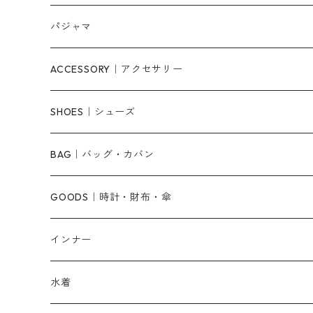
スウェット/パーカー
ダウンコート
ニットワンピース
ショートパンツ
パジャマ
ニット/セーター
その他
ロングワンピース
スカート
ACCESSORY｜アクセサリー
ベアトップ・チューブトップ
シャツワンピース
その他
ピアス・リング
SHOES｜シューズ
その他
キャミワンピース
ネックレス
パンプス
BAG｜バッグ・カバン
オールインワン・サロペット
ベルト
サンダル
ショルダーバッグ
GOODS｜時計・財布・傘
ジャンパースカート
ブレスレット
ショートブーツ・ブーティ
ハンドバッグ
インナー
その他
帽子
ロングブーツ
リュック
水着