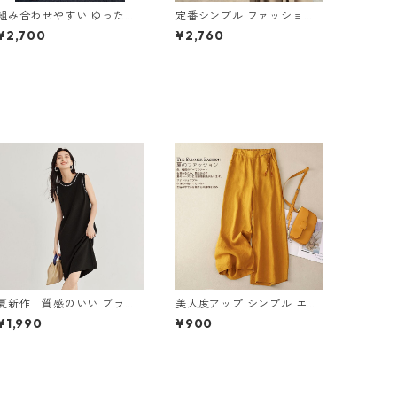
組み合わせやすい ゆったり
定番シンプル ファッション
キュロットスカート パンツ
半袖 バックリボン 6色展開
¥2,700
¥2,760
m-763
ワンピース m-734
夏新作 質感のいい ブラッ
美人度アップ シンプル エレ
ク ニットワンピース m-261
ガント パンツ m-588
¥1,990
¥900