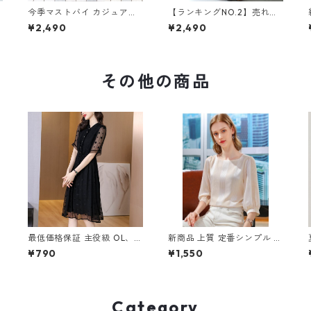
今季マストバイ カジュアル
【ランキングNO.2】売れ切
ゆったりキャミワンピース
れ必至 バックリボン4色展
¥2,490
¥2,490
m-465
開 オールインワン m-385
その他の商品
最低価格保証 主役級 OL、通
新商品 上質 定番シンプル シ
勤 エレガント ワンピース m
フォン 7分袖 ブラウス m-2
¥790
¥1,550
-602
47
Category