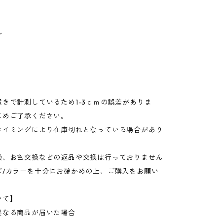
ル
きで計測しているため1-3ｃｍの誤差がありま
じめご了承ください。
タイミングにより在庫切れとなっている場合があり
換、お色交換などの返品や交換は行っておりません
ズ/カラーを十分にお確かめの上、ご購入をお願い
いて】
異なる商品が届いた場合