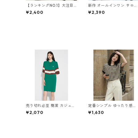
【ランキングNO.1】大注目
新作 オールインワン サロペ
Vネック ノースリーブ ワン
ットパンツ m-462
¥2,400
¥2,390
ピース m-738
売り切れ必至 簡潔 カジュア
定番シンプル ゆったり感ア
ル 切り替え ワンピース m-2
ップ エレガント ボーダー柄
¥2,070
¥1,630
67
半袖Tシャツ m-248