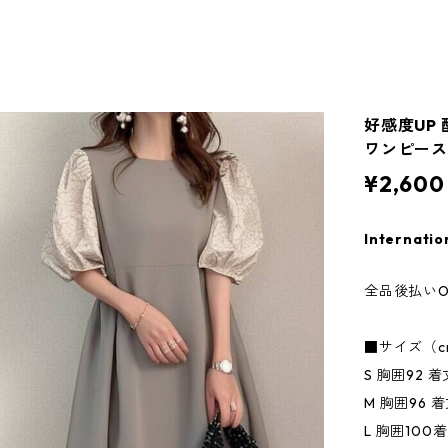
好感度UP
ワンピース 
¥2,600
Internatio
全品後払いO
■サイズ（c
S 胸囲92 着
M 胸囲96 着
L 胸囲100着