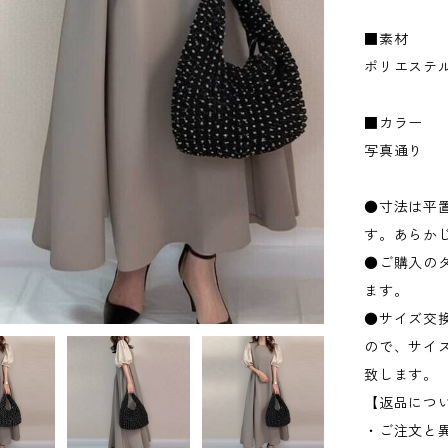
■素材
ポリエステ
■カラー
写真通り
●寸法は平置
す。あらか
●ご購入の
ます。
●サイズ交
ので、サイ
致します。
【返品につ
・ご注文と