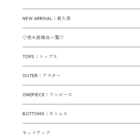
NEW ARRIVAL｜新入荷
♡売れ筋商品一覧♡
TOPS｜トップス
Tシャツ/カットソー
OUTER｜アウター
シャツ/ブラウス
ジャケット/ブルゾン
ONEPIECE｜ワンピース
ベスト/チョッキ
コート
柄
BOTTOMS｜ボトムス
タンクトップ/キャミソール
カーディガン
無地
パンツ・デニム
セットアップ