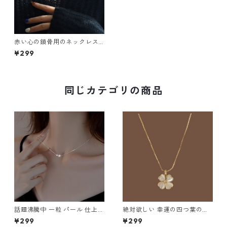
赤い心の鎖骨用のネックレス
でかわいい シルバー925 ハー
¥299
ト型 ネックレス m-324
同じカテゴリの商品
話題沸騰中 一粒 パール 仕上げ
絶対欲しい 幸運の四つ葉のク
ベネチアンチェーン ネックレ
ローバー シルバー925 ネック
¥299
¥299
ス m-325
レス m-323