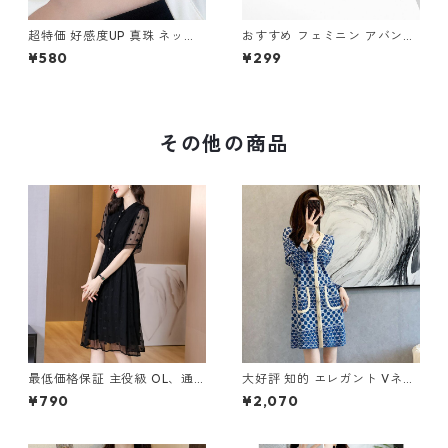
超特価 好感度UP 真珠 ネック
おすすめ フェミニン アバンギ
レス m-400
ャルド イヤリング ピアス m-
¥580
¥299
611
その他の商品
最低価格保証 主役級 OL、通
大好評 知的 エレガント Vネッ
勤 エレガント ワンピース m-
ク ドット柄 切り替え ニットワ
¥790
¥2,070
602
ンピース m-271