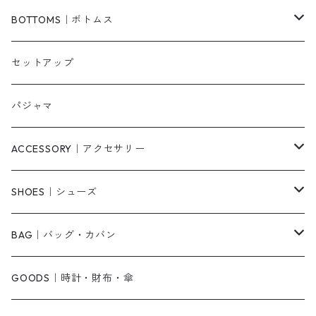
ベスト/チョッキ
コート
柄
BOTTOMS｜ボトムス
タンクトップ/キャミソール
カーディガン
無地
パンツ・デニム
セットアップ
スウェット/パーカー
ダウンコート
ニットワンピース
ショートパンツ
パジャマ
ニット/セーター
その他
ロングワンピース
スカート
ACCESSORY｜アクセサリー
ベアトップ・チューブトップ
シャツワンピース
その他
ピアス・リング
SHOES｜シューズ
その他
キャミワンピース
ネックレス
パンプス
BAG｜バッグ・カバン
オールインワン・サロペット
ベルト
サンダル
ショルダーバッグ
GOODS｜時計・財布・傘