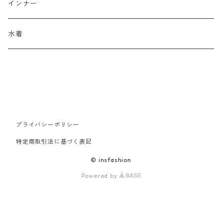
ジャンパースカート
ブレスレット
ショートブーツ・ブーティ
ハンドバッグ
インナー
その他
帽子
ロングブーツ
リュック
水着
ヘッドアクセ
スニーカー
トートバッグ
スカーフ
ローファー
かごバッグ
ストール・マフラー
その他
その他
プライバシーポリシー
特定商取引法に基づく表記
レッグウェア
© insfashion
Powered by
メガネ・サングラス
その他