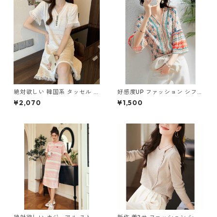
絶対欲しい 韓国系 タッセル ニ
好感度UP ファッション シフォ
ットワンピース m-260
ン フレアスリーブ 7分袖 プリ
¥2,070
¥1,500
ント トップス m-246