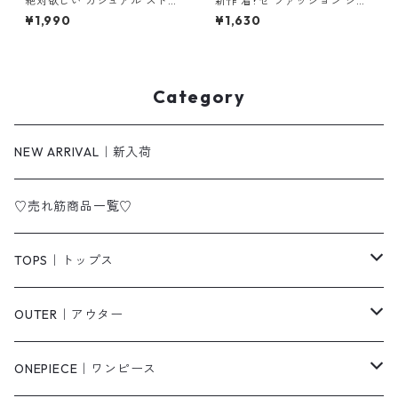
絶対欲しい カジュアル ストラ
新作 着?せ ファッション シン
イプ柄 刺繍 ニットワンピース
プル 長袖Tシャツ m-251
¥1,990
¥1,630
m-272
Category
NEW ARRIVAL｜新入荷
♡売れ筋商品一覧♡
TOPS｜トップス
Tシャツ/カットソー
OUTER｜アウター
シャツ/ブラウス
ジャケット/ブルゾン
ONEPIECE｜ワンピース