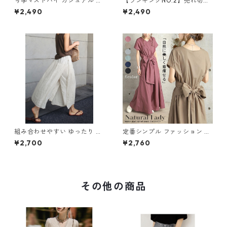
今季マストバイ カジュアル ゆ
【ランキングNO.2】売れ切れ
ったりキャミワンピース m-4
必至 バックリボン4色展開 オ
¥2,490
¥2,490
65
ールインワン m-385
組み合わせやすい ゆったり キ
定番シンプル ファッション 半
ュロットスカート パンツ m-7
袖 バックリボン 6色展開ワン
¥2,700
¥2,760
63
ピース m-734
その他の商品