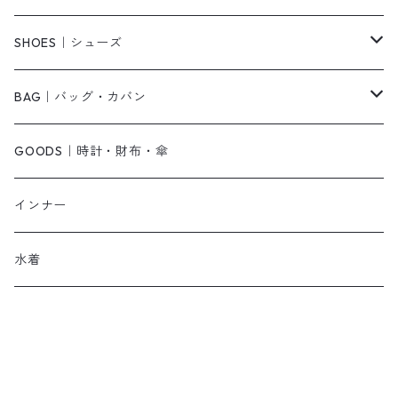
ベアトップ・チューブトップ
シャツワンピース
その他
ピアス・リング
SHOES｜シューズ
その他
キャミワンピース
ネックレス
パンプス
BAG｜バッグ・カバン
オールインワン・サロペット
ベルト
サンダル
ショルダーバッグ
GOODS｜時計・財布・傘
ジャンパースカート
ブレスレット
ショートブーツ・ブーティ
ハンドバッグ
インナー
その他
帽子
ロングブーツ
リュック
水着
ヘッドアクセ
スニーカー
トートバッグ
スカーフ
ローファー
かごバッグ