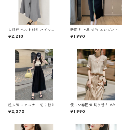
大好評 ベルト付き ハイウエス
新商品 上品 知的 エレガント
ト Aラインスカート m-281
切り替え ニットワンピース m
¥2,210
¥1,990
-266
超人気 ファスナー 切り替え ノ
優しい雰囲気 切り替え Vネッ
ースリーブ ワンピース m-265
ク 半袖トップス m-288
¥2,070
¥1,990