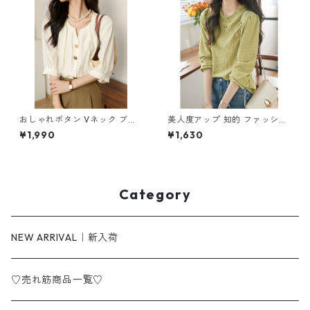
おしゃれボタン Vネック ブラ
美人度アップ 知的 ファッショ
ウス m-286
ン Tシャツ ブラウス m-249
¥1,990
¥1,630
Category
NEW ARRIVAL｜新入荷
♡売れ筋商品一覧♡