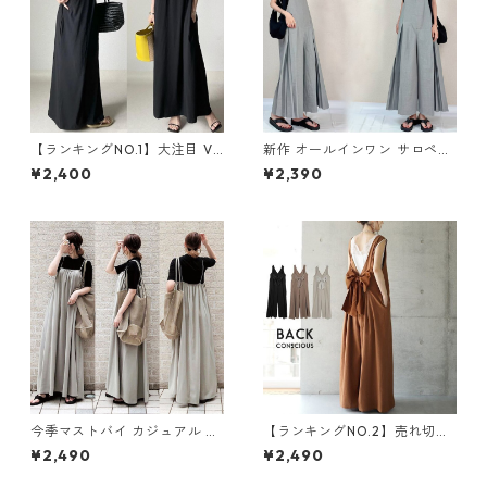
【ランキングNO.1】大注目 V
新作 オールインワン サロペッ
ネック ノースリーブ ワンピー
トパンツ m-462
¥2,400
¥2,390
ス m-738
今季マストバイ カジュアル ゆ
【ランキングNO.2】売れ切れ
ったりキャミワンピース m-4
必至 バックリボン4色展開 オ
¥2,490
¥2,490
65
ールインワン m-385