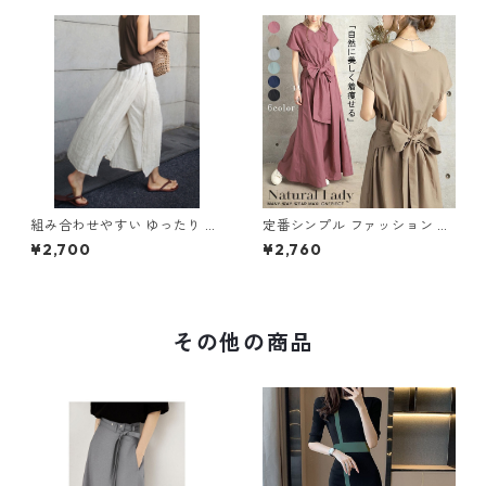
組み合わせやすい ゆったり キ
定番シンプル ファッション 半
ュロットスカート パンツ m-7
袖 バックリボン 6色展開ワン
¥2,700
¥2,760
63
ピース m-734
その他の商品