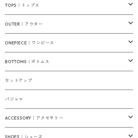
TOPS｜トップス
Tシャツ/カットソー
OUTER｜アウター
シャツ/ブラウス
ジャケット/ブルゾン
ONEPIECE｜ワンピース
ベスト/チョッキ
コート
柄
BOTTOMS｜ボトムス
タンクトップ/キャミソール
カーディガン
無地
パンツ・デニム
セットアップ
スウェット/パーカー
ダウンコート
ニットワンピース
ショートパンツ
パジャマ
ニット/セーター
その他
ロングワンピース
スカート
ACCESSORY｜アクセサリー
ベアトップ・チューブトップ
シャツワンピース
その他
ピアス・リング
SHOES｜シューズ