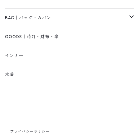
その他
キャミワンピース
ネックレス
パンプス
BAG｜バッグ・カバン
オールインワン・サロペット
ベルト
サンダル
ショルダーバッグ
GOODS｜時計・財布・傘
ジャンパースカート
ブレスレット
ショートブーツ・ブーティ
ハンドバッグ
インナー
その他
帽子
ロングブーツ
リュック
水着
ヘッドアクセ
スニーカー
トートバッグ
スカーフ
ローファー
かごバッグ
ストール・マフラー
その他
その他
プライバシーポリシー