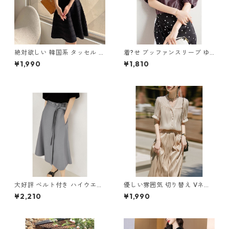
絶対欲しい 韓国系 タッセル A
着?せ ブッファンスリーブ ゆ
ライン ニットワンピース m-2
ったりトップス m-257
¥1,990
¥1,810
63
大好評 ベルト付き ハイウエス
優しい雰囲気 切り替え Vネッ
ト Aラインスカート m-281
ク 半袖トップス m-288
¥2,210
¥1,990