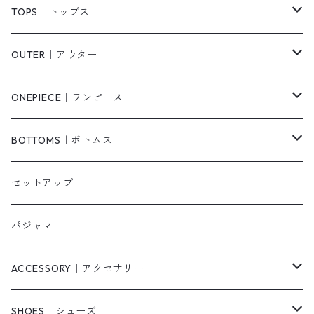
TOPS｜トップス
Tシャツ/カットソー
OUTER｜アウター
シャツ/ブラウス
ジャケット/ブルゾン
ONEPIECE｜ワンピース
ベスト/チョッキ
コート
柄
BOTTOMS｜ボトムス
タンクトップ/キャミソール
カーディガン
無地
パンツ・デニム
セットアップ
スウェット/パーカー
ダウンコート
ニットワンピース
ショートパンツ
パジャマ
ニット/セーター
その他
ロングワンピース
スカート
ACCESSORY｜アクセサリー
ベアトップ・チューブトップ
シャツワンピース
その他
ピアス・リング
SHOES｜シューズ