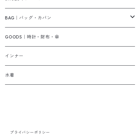
その他
キャミワンピース
ネックレス
パンプス
BAG｜バッグ・カバン
オールインワン・サロペット
ベルト
サンダル
ショルダーバッグ
GOODS｜時計・財布・傘
ジャンパースカート
ブレスレット
ショートブーツ・ブーティ
ハンドバッグ
インナー
その他
帽子
ロングブーツ
リュック
水着
ヘッドアクセ
スニーカー
トートバッグ
スカーフ
ローファー
かごバッグ
ストール・マフラー
その他
その他
プライバシーポリシー