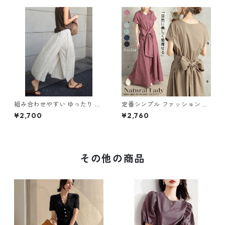
組み合わせやすい ゆったり キ
定番シンプル ファッション 半
ュロットスカート パンツ m-7
袖 バックリボン 6色展開ワン
¥2,700
¥2,760
63
ピース m-734
その他の商品