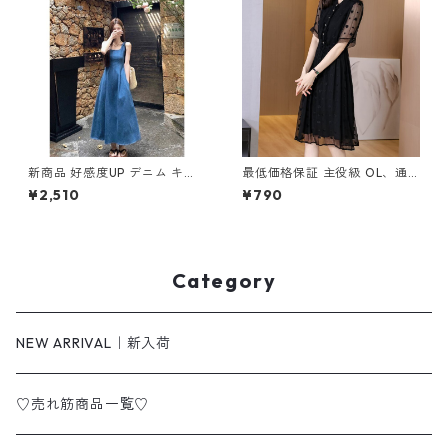
新商品 好感度UP デニム キャ
最低価格保証 主役級 OL、通
ミワンピース m-274
勤 エレガント ワンピース m-
¥2,510
¥790
602
Category
NEW ARRIVAL｜新入荷
♡売れ筋商品一覧♡