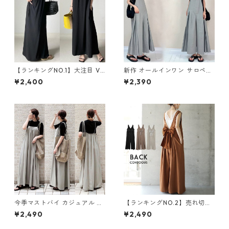
【ランキングNO.1】大注目 V
新作 オールインワン サロペッ
ネック ノースリーブ ワンピー
トパンツ m-462
¥2,400
¥2,390
ス m-738
今季マストバイ カジュアル ゆ
【ランキングNO.2】売れ切れ
ったりキャミワンピース m-4
必至 バックリボン4色展開 オ
¥2,490
¥2,490
65
ールインワン m-385