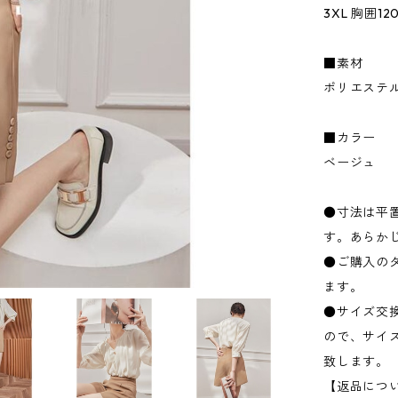
3XL 胸囲12
■素材
ポリエステ
■カラー
ベージュ
●寸法は平置
す。あらか
●ご購入の
ます。
●サイズ交
ので、サイ
致します。
【返品につ