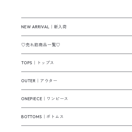
NEW ARRIVAL｜新入荷
♡売れ筋商品一覧♡
TOPS｜トップス
Tシャツ/カットソー
OUTER｜アウター
シャツ/ブラウス
ジャケット/ブルゾン
ONEPIECE｜ワンピース
ベスト/チョッキ
コート
柄
BOTTOMS｜ボトムス