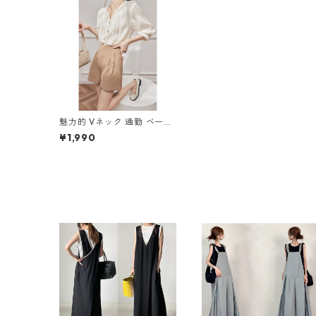
魅力的 Vネック 通勤 ベージ
ュ ブラウス m-285
¥1,990