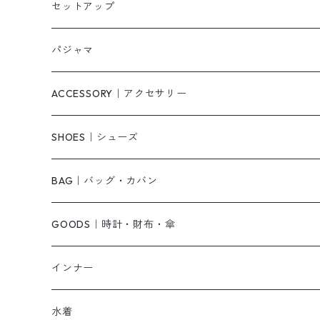
タンクトップ/キャミソール
カーディガン
無地
パンツ・デニム
セットアップ
スウェット/パーカー
ダウンコート
ニットワンピース
ショートパンツ
パジャマ
ニット/セーター
その他
ロングワンピース
スカート
ACCESSORY｜アクセサリー
ベアトップ・チューブトップ
シャツワンピース
その他
ピアス・リング
SHOES｜シューズ
その他
キャミワンピース
ネックレス
パンプス
BAG｜バッグ・カバン
オールインワン・サロペット
ベルト
サンダル
ショルダーバッグ
GOODS｜時計・財布・傘
ジャンパースカート
ブレスレット
ショートブーツ・ブーティ
ハンドバッグ
インナー
その他
帽子
ロングブーツ
リュック
水着