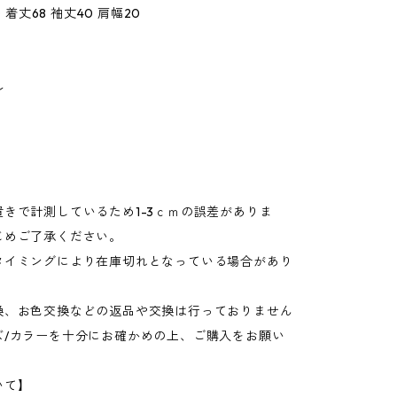
0 着丈68 袖丈40 肩幅20
ル
きで計測しているため1-3ｃｍの誤差がありま
じめご了承ください。
タイミングにより在庫切れとなっている場合があり
換、お色交換などの返品や交換は行っておりません
ズ/カラーを十分にお確かめの上、ご購入をお願い
いて】