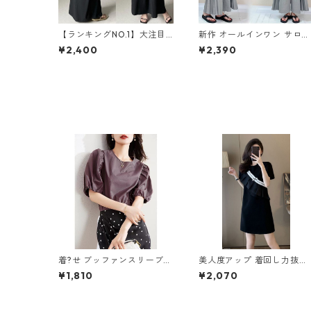
【ランキングNO.1】大注目
新作 オールインワン サロペ
Vネック ノースリーブ ワン
ットパンツ m-462
¥2,400
¥2,390
ピース m-738
着?せ ブッファンスリーブ
美人度アップ 着回し力抜群
ゆったりトップス m-257
エレガント 切り替え ワンピ
¥1,810
¥2,070
ース m-262