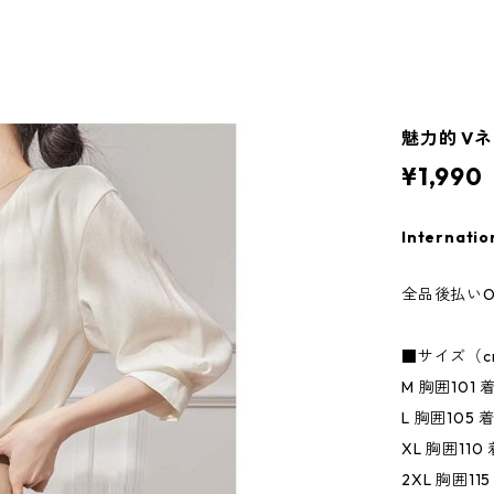
魅力的 Vネ
¥1,990
Internatio
全品後払いO
■サイズ（c
M 胸囲101 
L 胸囲105 
XL 胸囲110
2XL 胸囲11