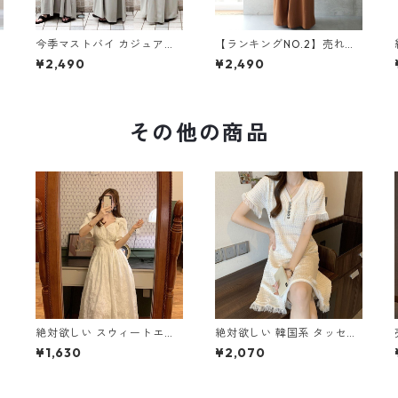
今季マストバイ カジュアル
【ランキングNO.2】売れ切
ゆったりキャミワンピース
れ必至 バックリボン4色展
¥2,490
¥2,490
m-465
開 オールインワン m-385
その他の商品
絶対欲しい スウィートエレ
絶対欲しい 韓国系 タッセル
ガント パフスリーブ ワンピ
ニットワンピース m-260
¥1,630
¥2,070
ース m-276