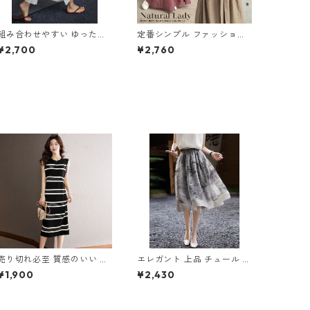
組み合わせやすい ゆったり
定番シンプル ファッション
キュロットスカート パンツ
半袖 バックリボン 6色展開
¥2,700
¥2,760
m-763
ワンピース m-734
売り切れ必至 質感のいい ノ
エレガント 上品 チュール プ
ースリーブ ニットワンピー
リントスカート m-342
¥1,900
¥2,430
ス m-270