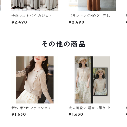
今季マストバイ カジュアル
【ランキングNO.2】売れ切
ゆったりキャミワンピース
れ必至 バックリボン4色展
¥2,490
¥2,490
m-465
開 オールインワン m-385
その他の商品
新作 着?せ ファッション シ
大人可愛い 透かし彫り 上質
ンプル 長袖Tシャツ m-251
トップス m-252
¥1,630
¥1,630