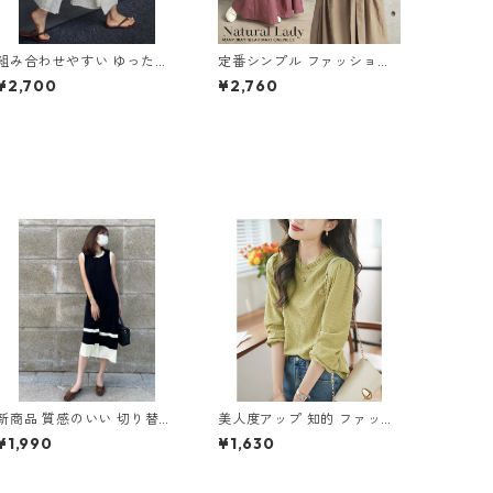
組み合わせやすい ゆったり
定番シンプル ファッション
キュロットスカート パンツ
半袖 バックリボン 6色展開
¥2,700
¥2,760
m-763
ワンピース m-734
新商品 質感のいい 切り替え
美人度アップ 知的 ファッシ
ノースリーブ ニットワンピ
ョン Tシャツ ブラウス m-2
¥1,990
¥1,630
ース m-264
49