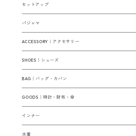
タンクトップ/キャミソール
カーディガン
無地
パンツ・デニム
セットアップ
スウェット/パーカー
ダウンコート
ニットワンピース
ショートパンツ
パジャマ
ニット/セーター
その他
ロングワンピース
スカート
ACCESSORY｜アクセサリー
ベアトップ・チューブトップ
シャツワンピース
その他
ピアス・リング
SHOES｜シューズ
その他
キャミワンピース
ネックレス
パンプス
BAG｜バッグ・カバン
オールインワン・サロペット
ベルト
サンダル
ショルダーバッグ
GOODS｜時計・財布・傘
ジャンパースカート
ブレスレット
ショートブーツ・ブーティ
ハンドバッグ
インナー
その他
帽子
ロングブーツ
リュック
水着