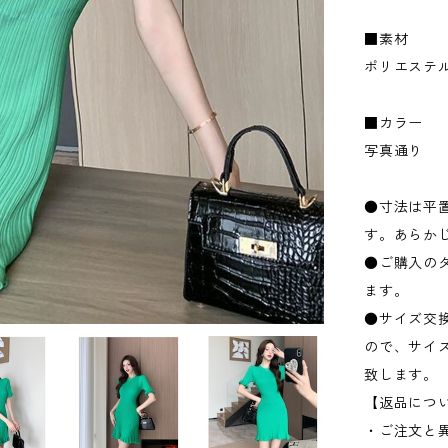
■素材
ポリエステ
■カラー
写真通り
●寸法は平置
す。あらか
●ご購入の
ます。
●サイズ交
ので、サイ
致します。
【返品につ
・ご注文と