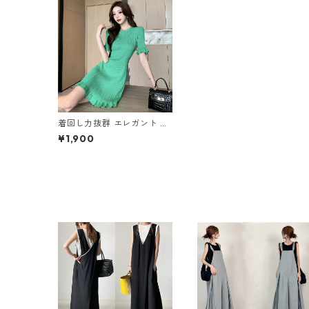
着回し力抜群 エレガント ス
カラップスリーブ ニットワ
¥1,900
ンピース m-301