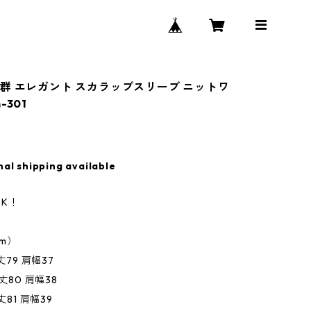
群 エレガント スカラップスリーブ ニットワ
-301
nal shipping available
K！
m）
丈79 肩幅37
丈80 肩幅38
丈81 肩幅39