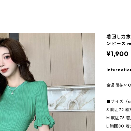
着回し力抜
ンピース m
¥1,900
Internatio
全品後払いO
■サイズ（c
S 胸囲72 着
M 胸囲76 着
L 胸囲80 着