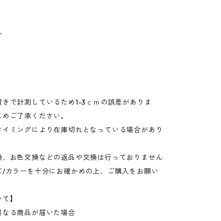
ル
きで計測しているため1-3ｃｍの誤差がありま
じめご了承ください。
タイミングにより在庫切れとなっている場合があり
換、お色交換などの返品や交換は行っておりません
ズ/カラーを十分にお確かめの上、ご購入をお願い
いて】
異なる商品が届いた場合