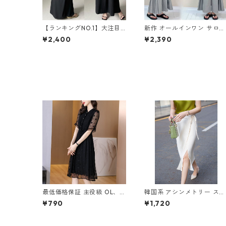
【ランキングNO.1】大注目
新作 オールインワン サロペ
Vネック ノースリーブ ワン
ットパンツ m-462
¥2,400
¥2,390
ピース m-738
最低価格保証 主役級 OL、通
韓国系 アシンメトリー スリ
勤 エレガント ワンピース m
ットスカート m-279
¥790
¥1,720
-602