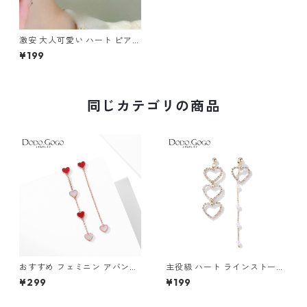
激安 大人可愛い ハート ピアス
m-317
¥199
同じカテゴリの商品
おすすめ フェミニン アバンギ
主役級 ハート ラインストーン
ャルド イヤリング ピアス m-
イヤリング ピアス m-688
¥299
¥199
611