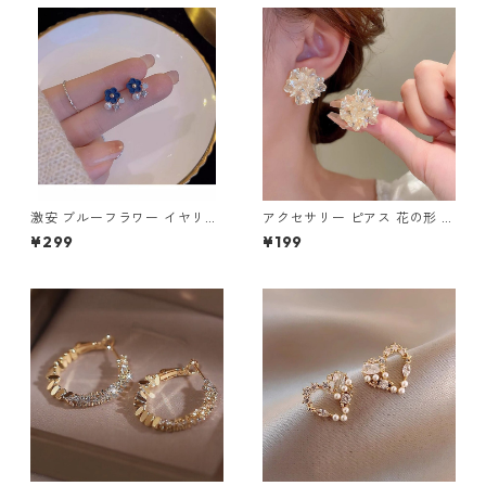
激安 ブルーフラワー イヤリン
アクセサリー ピアス 花の形 特
グ 真珠ピアス m-348
別なデザイン エレガント ピア
¥299
¥199
ス m-327