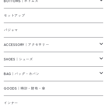
ベスト/チョッキ
コート
柄
BOTTOMS｜ボトムス
タンクトップ/キャミソール
カーディガン
無地
パンツ・デニム
セットアップ
スウェット/パーカー
ダウンコート
ニットワンピース
ショートパンツ
パジャマ
ニット/セーター
その他
ロングワンピース
スカート
ACCESSORY｜アクセサリー
ベアトップ・チューブトップ
シャツワンピース
その他
ピアス・リング
SHOES｜シューズ
その他
キャミワンピース
ネックレス
パンプス
BAG｜バッグ・カバン
オールインワン・サロペット
ベルト
サンダル
ショルダーバッグ
GOODS｜時計・財布・傘
ジャンパースカート
ブレスレット
ショートブーツ・ブーティ
ハンドバッグ
インナー