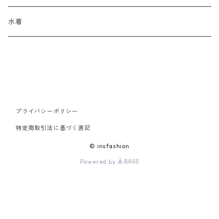
その他
帽子
ロングブーツ
リュック
水着
ヘッドアクセ
スニーカー
トートバッグ
スカーフ
ローファー
かごバッグ
ストール・マフラー
その他
その他
プライバシーポリシー
特定商取引法に基づく表記
レッグウェア
© insfashion
Powered by
メガネ・サングラス
その他