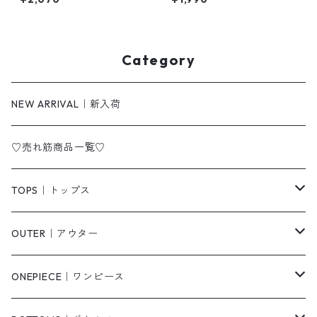
ス m-273
-266
Category
NEW ARRIVAL｜新入荷
♡売れ筋商品一覧♡
TOPS｜トップス
Tシャツ/カットソー
OUTER｜アウター
シャツ/ブラウス
ジャケット/ブルゾン
ONEPIECE｜ワンピース