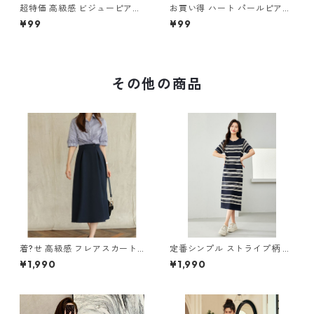
超特価 高級感 ビジューピアス
お買い得 ハート パールピアス
m-316
m-315
¥99
¥99
その他の商品
着?せ 高級感 フレアスカート
定番シンプル ストライプ柄 切
m-280
り替え アイスシルク ニットワ
¥1,990
¥1,990
ンピース m-269