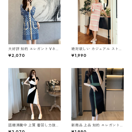
大好評 知的 エレガント Vネッ
絶対欲しい カジュアル ストラ
ク ドット柄 切り替え ニットワ
イプ柄 刺繍 ニットワンピース
¥2,070
¥1,990
ンピース m-271
m-272
話題沸騰中 上質 着回し力抜群
新商品 上品 知的 エレガント
エレガント 切り替え ワンピー
切り替え ニットワンピース m
¥2,070
¥1,990