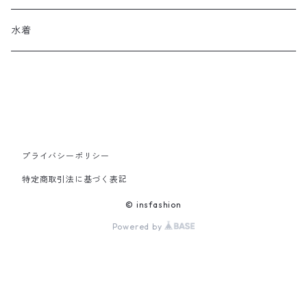
その他
帽子
ロングブーツ
リュック
水着
ヘッドアクセ
スニーカー
トートバッグ
スカーフ
ローファー
かごバッグ
ストール・マフラー
その他
その他
プライバシーポリシー
特定商取引法に基づく表記
レッグウェア
© insfashion
Powered by
メガネ・サングラス
その他