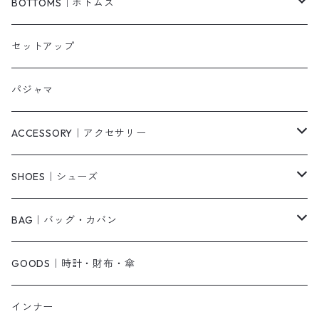
ベスト/チョッキ
コート
柄
BOTTOMS｜ボトムス
タンクトップ/キャミソール
カーディガン
無地
パンツ・デニム
セットアップ
スウェット/パーカー
ダウンコート
ニットワンピース
ショートパンツ
パジャマ
ニット/セーター
その他
ロングワンピース
スカート
ACCESSORY｜アクセサリー
ベアトップ・チューブトップ
シャツワンピース
その他
ピアス・リング
SHOES｜シューズ
その他
キャミワンピース
ネックレス
パンプス
BAG｜バッグ・カバン
オールインワン・サロペット
ベルト
サンダル
ショルダーバッグ
GOODS｜時計・財布・傘
ジャンパースカート
ブレスレット
ショートブーツ・ブーティ
ハンドバッグ
インナー