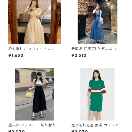
絶対欲しい スウィートエレガ
新商品 好感度UP デニム キャ
ント パフスリーブ ワンピース
ミワンピース m-274
¥1,630
¥2,510
m-276
超人気 ファスナー 切り替え ノ
売り切れ必至 簡潔 カジュアル
ースリーブ ワンピース m-265
切り替え ワンピース m-267
¥2,070
¥2,070