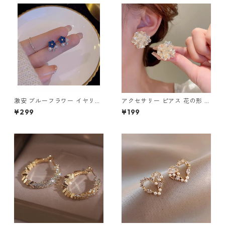
激安 ブルーフラワー イヤリン
アクセサリー ピアス 花の形 特
グ 真珠ピアス m-348
別なデザイン エレガント ピア
¥299
¥199
ス m-327