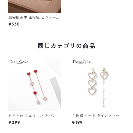
激安販売中 主役級 ビジューピ
アス m-318
¥530
同じカテゴリの商品
おすすめ フェミニン アバンギ
主役級 ハート ラインストーン
ャルド イヤリング ピアス m-
イヤリング ピアス m-688
¥299
¥199
611