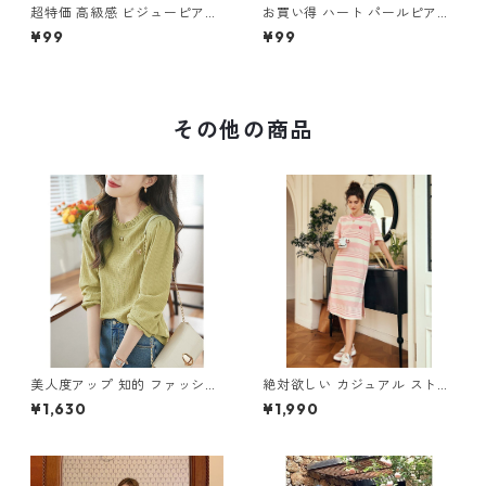
超特価 高級感 ビジューピアス
お買い得 ハート パールピアス
m-316
m-315
¥99
¥99
その他の商品
美人度アップ 知的 ファッショ
絶対欲しい カジュアル ストラ
ン Tシャツ ブラウス m-249
イプ柄 刺繍 ニットワンピース
¥1,630
¥1,990
m-272