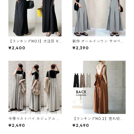
【ランキングNO.1】大注目 V
新作 オールインワン サロペッ
ネック ノースリーブ ワンピー
トパンツ m-462
¥2,400
¥2,390
ス m-738
今季マストバイ カジュアル ゆ
【ランキングNO.2】売れ切れ
ったりキャミワンピース m-4
必至 バックリボン4色展開 オ
¥2,490
¥2,490
65
ールインワン m-385