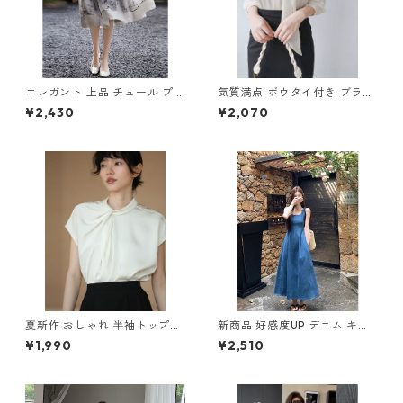
エレガント 上品 チュール プリ
気質満点 ボウタイ付き ブラウ
ントスカート m-342
ス m-282
¥2,430
¥2,070
夏新作 おしゃれ 半袖トップス
新商品 好感度UP デニム キャ
m-284
ミワンピース m-274
¥1,990
¥2,510