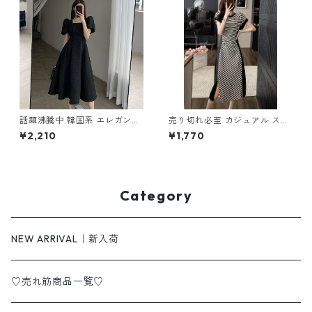
話題沸騰中 韓国系 エレガント
売り切れ必至 カジュアル スト
パフスリーブ ワンピース m-2
ライプ柄 切り替え ワンピース
¥2,210
¥1,770
75
m-277
Category
NEW ARRIVAL｜新入荷
♡売れ筋商品一覧♡