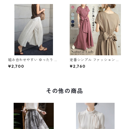
組み合わせやすい ゆったり キ
定番シンプル ファッション 半
ュロットスカート パンツ m-7
袖 バックリボン 6色展開ワン
¥2,700
¥2,760
63
ピース m-734
その他の商品