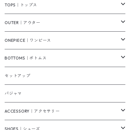
TOPS｜トップス
Tシャツ/カットソー
OUTER｜アウター
シャツ/ブラウス
ジャケット/ブルゾン
ONEPIECE｜ワンピース
ベスト/チョッキ
コート
柄
BOTTOMS｜ボトムス
タンクトップ/キャミソール
カーディガン
無地
パンツ・デニム
セットアップ
スウェット/パーカー
ダウンコート
ニットワンピース
ショートパンツ
パジャマ
ニット/セーター
その他
ロングワンピース
スカート
ACCESSORY｜アクセサリー
ベアトップ・チューブトップ
シャツワンピース
その他
ピアス・リング
SHOES｜シューズ