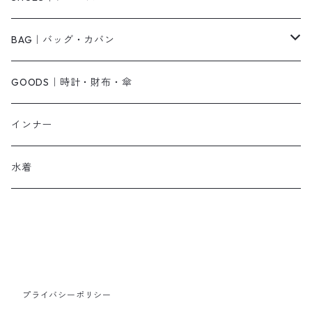
その他
キャミワンピース
ネックレス
パンプス
BAG｜バッグ・カバン
オールインワン・サロペット
ベルト
サンダル
ショルダーバッグ
GOODS｜時計・財布・傘
ジャンパースカート
ブレスレット
ショートブーツ・ブーティ
ハンドバッグ
インナー
その他
帽子
ロングブーツ
リュック
水着
ヘッドアクセ
スニーカー
トートバッグ
スカーフ
ローファー
かごバッグ
ストール・マフラー
その他
その他
プライバシーポリシー