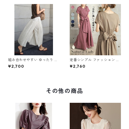
組み合わせやすい ゆったり キ
定番シンプル ファッション 半
ュロットスカート パンツ m-7
袖 バックリボン 6色展開ワン
¥2,700
¥2,760
63
ピース m-734
その他の商品