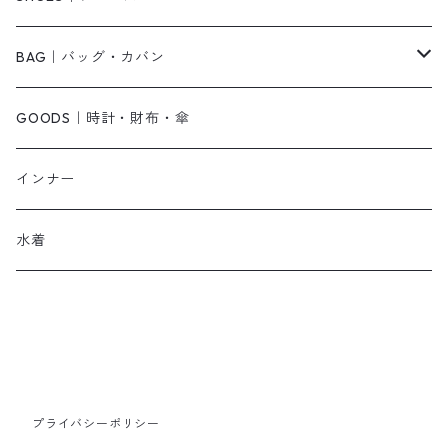
その他
キャミワンピース
ネックレス
パンプス
BAG｜バッグ・カバン
オールインワン・サロペット
ベルト
サンダル
ショルダーバッグ
GOODS｜時計・財布・傘
ジャンパースカート
ブレスレット
ショートブーツ・ブーティ
ハンドバッグ
インナー
その他
帽子
ロングブーツ
リュック
水着
ヘッドアクセ
スニーカー
トートバッグ
スカーフ
ローファー
かごバッグ
ストール・マフラー
その他
その他
プライバシーポリシー