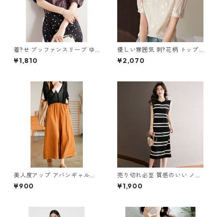
着?せ ブッファンスリーブ ゆ
優しい雰囲気 刺?花柄 トップ
ったりトップス m-257
ス m-255
¥1,810
¥2,070
美人度アップ アバンギャルド
売り切れ必至 質感のいい ノー
ワイドパンツ m-592
スリーブ ニットワンピース m
¥900
¥1,900
-270