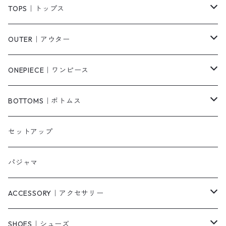
TOPS｜トップス
Tシャツ/カットソー
OUTER｜アウター
シャツ/ブラウス
ジャケット/ブルゾン
ONEPIECE｜ワンピース
ベスト/チョッキ
コート
柄
BOTTOMS｜ボトムス
タンクトップ/キャミソール
カーディガン
無地
パンツ・デニム
セットアップ
スウェット/パーカー
ダウンコート
ニットワンピース
ショートパンツ
パジャマ
ニット/セーター
その他
ロングワンピース
スカート
ACCESSORY｜アクセサリー
ベアトップ・チューブトップ
シャツワンピース
その他
ピアス・リング
SHOES｜シューズ