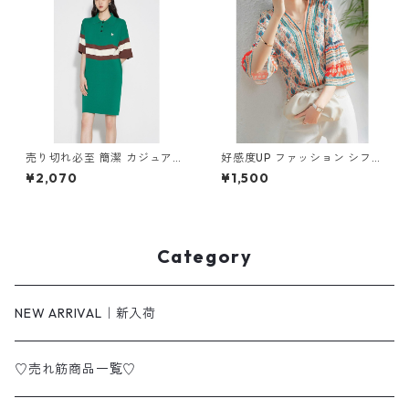
売り切れ必至 簡潔 カジュアル
好感度UP ファッション シフォ
切り替え ワンピース m-267
ン フレアスリーブ 7分袖 プリ
¥2,070
¥1,500
ント トップス m-246
Category
NEW ARRIVAL｜新入荷
♡売れ筋商品一覧♡