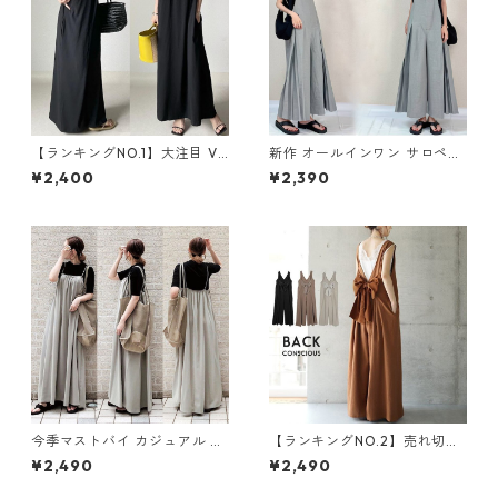
【ランキングNO.1】大注目 V
新作 オールインワン サロペッ
ネック ノースリーブ ワンピー
トパンツ m-462
¥2,400
¥2,390
ス m-738
今季マストバイ カジュアル ゆ
【ランキングNO.2】売れ切れ
ったりキャミワンピース m-4
必至 バックリボン4色展開 オ
¥2,490
¥2,490
65
ールインワン m-385