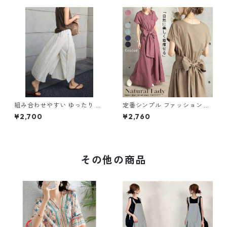
組み合わせやすい ゆったり キ
定番シンプル ファッション 半
ュロットスカート パンツ m-7
袖 バックリボン 6色展開ワン
¥2,700
¥2,760
63
ピース m-734
その他の商品