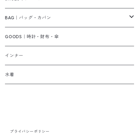
その他
キャミワンピース
ネックレス
パンプス
BAG｜バッグ・カバン
オールインワン・サロペット
ベルト
サンダル
ショルダーバッグ
GOODS｜時計・財布・傘
ジャンパースカート
ブレスレット
ショートブーツ・ブーティ
ハンドバッグ
インナー
その他
帽子
ロングブーツ
リュック
水着
ヘッドアクセ
スニーカー
トートバッグ
スカーフ
ローファー
かごバッグ
ストール・マフラー
その他
その他
プライバシーポリシー