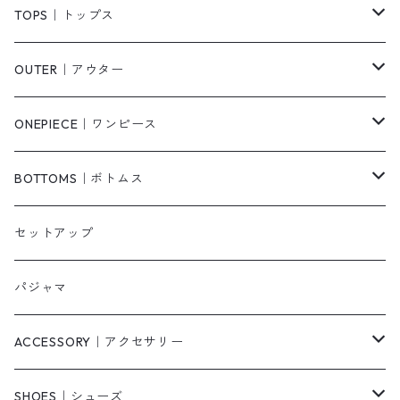
TOPS｜トップス
Tシャツ/カットソー
OUTER｜アウター
シャツ/ブラウス
ジャケット/ブルゾン
ONEPIECE｜ワンピース
ベスト/チョッキ
コート
柄
BOTTOMS｜ボトムス
タンクトップ/キャミソール
カーディガン
無地
パンツ・デニム
セットアップ
スウェット/パーカー
ダウンコート
ニットワンピース
ショートパンツ
パジャマ
ニット/セーター
その他
ロングワンピース
スカート
ACCESSORY｜アクセサリー
ベアトップ・チューブトップ
シャツワンピース
その他
ピアス・リング
SHOES｜シューズ