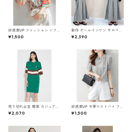
好感度UP ファッション シフォ
新作 オールインワン サロペッ
ン フレアスリーブ 7分袖 プリ
トパンツ m-462
¥1,500
¥2,390
ント トップス m-246
売り切れ必至 簡潔 カジュアル
好感度UP 今季マストバイ ファ
切り替え ワンピース m-267
ッション 透かし彫り 半袖 Tシ
¥2,070
¥1,500
ャツ m-245