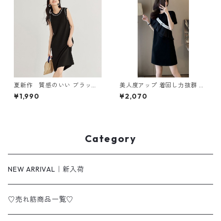
夏新作 質感のいい ブラック
美人度アップ 着回し力抜群 エ
ニットワンピース m-261
レガント 切り替え ワンピース
¥1,990
¥2,070
m-262
Category
NEW ARRIVAL｜新入荷
♡売れ筋商品一覧♡