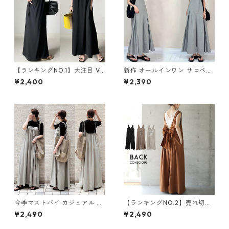
【ランキングNO.1】大注目 V
新作 オールインワン サロペッ
ネック ノースリーブ ワンピー
トパンツ m-462
¥2,400
¥2,390
ス m-738
今季マストバイ カジュアル ゆ
【ランキングNO.2】売れ切れ
ったりキャミワンピース m-4
必至 バックリボン4色展開 オ
¥2,490
¥2,490
65
ールインワン m-385