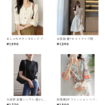
おしゃれボタン Vネック ブラ
主役級 着?せ ストライプ柄 ワ
ウス m-286
ンピース m-258
¥1,990
¥1,590
大好評 定番シンプル 透かし彫
好感度UP ファッション シフォ
り 半袖Tシャツ m-253
ン フレアスリーブ 7分袖 プリ
¥1,770
¥1,500