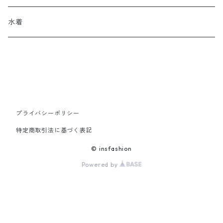
その他
帽子
ロングブーツ
リュック
水着
ヘッドアクセ
スニーカー
トートバッグ
スカーフ
ローファー
かごバッグ
ストール・マフラー
その他
その他
プライバシーポリシー
特定商取引法に基づく表記
レッグウェア
© insfashion
Powered by
メガネ・サングラス
その他