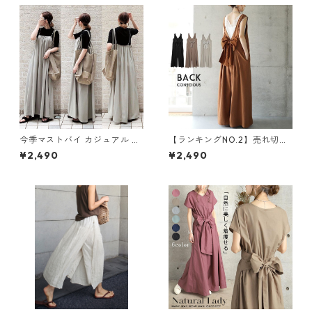
今季マストバイ カジュアル ゆ
【ランキングNO.2】売れ切れ
ったりキャミワンピース m-4
必至 バックリボン4色展開 オ
¥2,490
¥2,490
65
ールインワン m-385