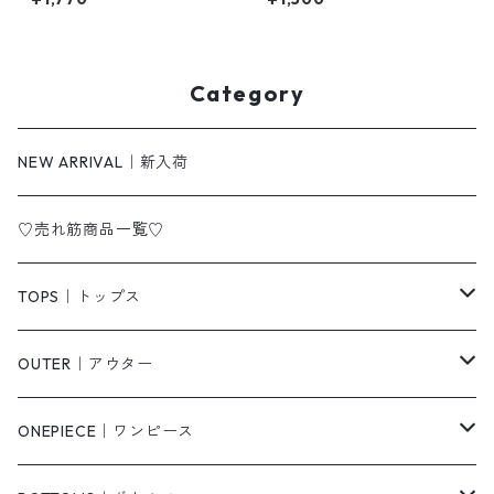
ント トップス m-246
Category
NEW ARRIVAL｜新入荷
♡売れ筋商品一覧♡
TOPS｜トップス
Tシャツ/カットソー
OUTER｜アウター
シャツ/ブラウス
ジャケット/ブルゾン
ONEPIECE｜ワンピース