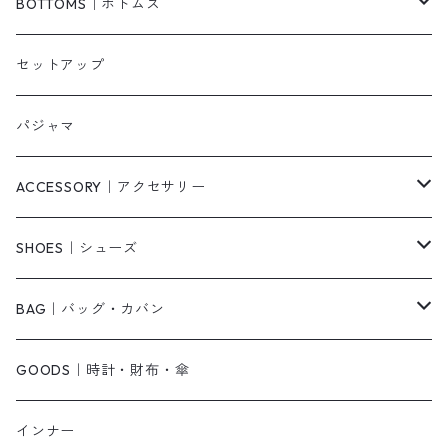
ベスト/チョッキ
コート
柄
BOTTOMS｜ボトムス
タンクトップ/キャミソール
カーディガン
無地
パンツ・デニム
セットアップ
スウェット/パーカー
ダウンコート
ニットワンピース
ショートパンツ
パジャマ
ニット/セーター
その他
ロングワンピース
スカート
ACCESSORY｜アクセサリー
ベアトップ・チューブトップ
シャツワンピース
その他
ピアス・リング
SHOES｜シューズ
その他
キャミワンピース
ネックレス
パンプス
BAG｜バッグ・カバン
オールインワン・サロペット
ベルト
サンダル
ショルダーバッグ
GOODS｜時計・財布・傘
ジャンパースカート
ブレスレット
ショートブーツ・ブーティ
ハンドバッグ
インナー