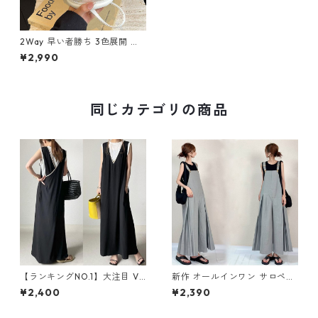
2Way 早い者勝ち 3色展開 ボ
ックスバッグ m-396
¥2,990
同じカテゴリの商品
【ランキングNO.1】大注目 V
新作 オールインワン サロペッ
ネック ノースリーブ ワンピー
トパンツ m-462
¥2,400
¥2,390
ス m-738