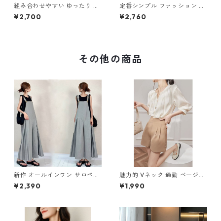
組み合わせやすい ゆったり キ
定番シンプル ファッション 半
ュロットスカート パンツ m-7
袖 バックリボン 6色展開ワン
¥2,700
¥2,760
63
ピース m-734
その他の商品
新作 オールインワン サロペッ
魅力的 Vネック 通勤 ベージュ
トパンツ m-462
ブラウス m-285
¥2,390
¥1,990