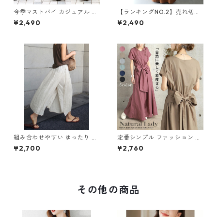
今季マストバイ カジュアル ゆ
【ランキングNO.2】売れ切れ
ったりキャミワンピース m-4
必至 バックリボン4色展開 オ
¥2,490
¥2,490
65
ールインワン m-385
組み合わせやすい ゆったり キ
定番シンプル ファッション 半
ュロットスカート パンツ m-7
袖 バックリボン 6色展開ワン
¥2,700
¥2,760
63
ピース m-734
その他の商品