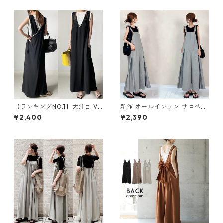
【ランキングNO.1】大注目 V
新作 オールインワン サロペッ
ネック ノースリーブ ワンピー
トパンツ m-462
¥2,400
¥2,390
ス m-738