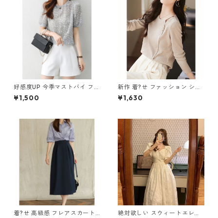
好感度UP 今季マストバイ ファ
新作 着?せ ファッション シン
ッション 透かし彫り 半袖 Tシ
プル 長袖Tシャツ m-251
¥1,500
¥1,630
ャツ m-245
着?せ 高級感 フレアスカート
絶対欲しい スウィートエレガ