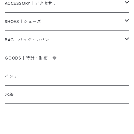
ニット/セーター
その他
ロングワンピース
スカート
ACCESSORY｜アクセサリー
ベアトップ・チューブトップ
シャツワンピース
その他
ピアス・リング
SHOES｜シューズ
その他
キャミワンピース
ネックレス
パンプス
BAG｜バッグ・カバン
オールインワン・サロペット
ベルト
サンダル
ショルダーバッグ
GOODS｜時計・財布・傘
ジャンパースカート
ブレスレット
ショートブーツ・ブーティ
ハンドバッグ
インナー
その他
帽子
ロングブーツ
リュック
水着
ヘッドアクセ
スニーカー
トートバッグ
スカーフ
ローファー
かごバッグ