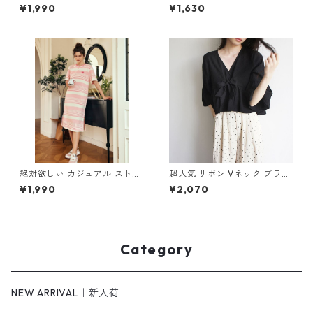
m-280
ント パフスリーブ ワンピース
¥1,990
¥1,630
m-276
絶対欲しい カジュアル ストラ
超人気 リボン Vネック ブラッ
イプ柄 刺繍 ニットワンピース
ク トップス m-283
¥1,990
¥2,070
m-272
Category
NEW ARRIVAL｜新入荷