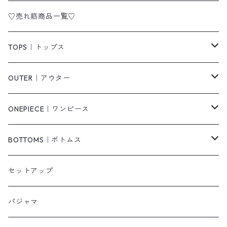
♡売れ筋商品一覧♡
TOPS｜トップス
Tシャツ/カットソー
OUTER｜アウター
シャツ/ブラウス
ジャケット/ブルゾン
ONEPIECE｜ワンピース
ベスト/チョッキ
コート
柄
BOTTOMS｜ボトムス
タンクトップ/キャミソール
カーディガン
無地
パンツ・デニム
セットアップ
スウェット/パーカー
ダウンコート
ニットワンピース
ショートパンツ
パジャマ