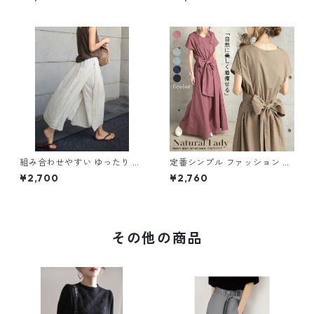
65
ールインワン m-385
組み合わせやすい ゆったり キ
定番シンプル ファッション 半
ュロットスカート パンツ m-7
袖 バックリボン 6色展開ワン
¥2,700
¥2,760
63
ピース m-734
その他の商品