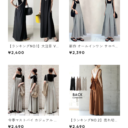
【ランキングNO.1】大注目 V
新作 オールインワン サロペッ
ネック ノースリーブ ワンピー
トパンツ m-462
¥2,400
¥2,390
ス m-738
今季マストバイ カジュアル ゆ
【ランキングNO.2】売れ切れ
ったりキャミワンピース m-4
必至 バックリボン4色展開 オ
¥2,490
¥2,490