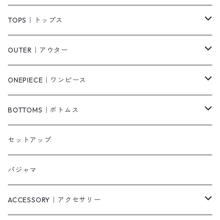
TOPS｜トップス
Tシャツ/カットソー
OUTER｜アウター
シャツ/ブラウス
ジャケット/ブルゾン
ONEPIECE｜ワンピース
ベスト/チョッキ
コート
柄
BOTTOMS｜ボトムス
タンクトップ/キャミソール
カーディガン
無地
パンツ・デニム
セットアップ
スウェット/パーカー
ダウンコート
ニットワンピース
ショートパンツ
パジャマ
ニット/セーター
その他
ロングワンピース
スカート
ACCESSORY｜アクセサリー