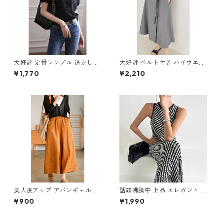
大好評 定番シンプル 透かし彫
大好評 ベルト付き ハイウエス
り 半袖Tシャツ m-253
ト Aラインスカート m-281
¥1,770
¥2,210
美人度アップ アバンギャルド
話題沸騰中 上品 エレガント ノ
ワイドパンツ m-592
ースリーブ ニットワンピース
¥900
¥1,990
m-268