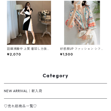
話題沸騰中 上質 着回し力抜群
好感度UP ファッション シフォ
エレガント 切り替え ワンピー
ン フレアスリーブ 7分袖 プリ
¥2,070
¥1,500
ス m-273
ント トップス m-246
Category
NEW ARRIVAL｜新入荷
♡売れ筋商品一覧♡