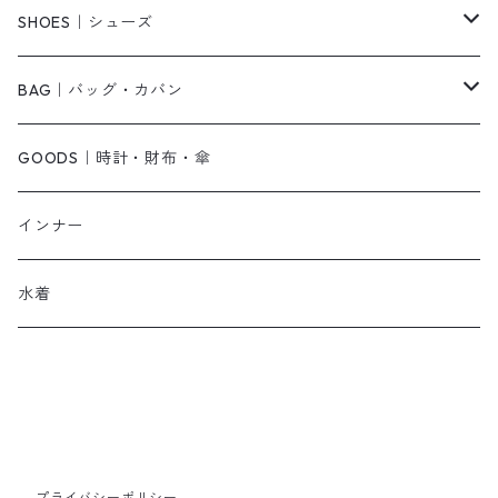
ベアトップ・チューブトップ
シャツワンピース
その他
ピアス・リング
SHOES｜シューズ
その他
キャミワンピース
ネックレス
パンプス
BAG｜バッグ・カバン
オールインワン・サロペット
ベルト
サンダル
ショルダーバッグ
GOODS｜時計・財布・傘
ジャンパースカート
ブレスレット
ショートブーツ・ブーティ
ハンドバッグ
インナー
その他
帽子
ロングブーツ
リュック
水着
ヘッドアクセ
スニーカー
トートバッグ
スカーフ
ローファー
かごバッグ
ストール・マフラー
その他
その他
プライバシーポリシー