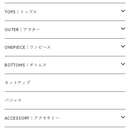
TOPS｜トップス
Tシャツ/カットソー
OUTER｜アウター
シャツ/ブラウス
ジャケット/ブルゾン
ONEPIECE｜ワンピース
ベスト/チョッキ
コート
柄
BOTTOMS｜ボトムス
タンクトップ/キャミソール
カーディガン
無地
パンツ・デニム
セットアップ
スウェット/パーカー
ダウンコート
ニットワンピース
ショートパンツ
パジャマ
ニット/セーター
その他
ロングワンピース
スカート
ACCESSORY｜アクセサリー