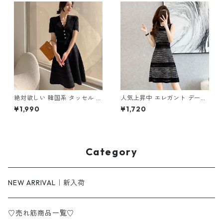
絶対欲しい 韓国系 タッセル A
人気上昇中 エレガント デート
ライン ニットワンピース m-2
ニットワンピース m-259
¥1,990
¥1,720
63
Category
NEW ARRIVAL｜新入荷
♡売れ筋商品一覧♡