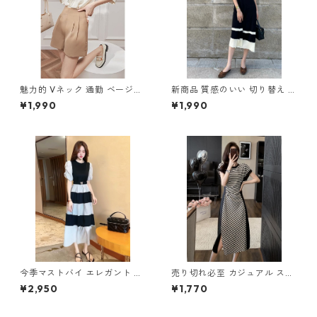
魅力的 Vネック 通勤 ベージュ
新商品 質感のいい 切り替え ノ
ブラウス m-285
ースリーブ ニットワンピース
¥1,990
¥1,990
m-264
今季マストバイ エレガント ギ
売り切れ必至 カジュアル スト
ャザー 切り替え ワンピース m
ライプ柄 切り替え ワンピース
¥2,950
¥1,770
-278
m-277