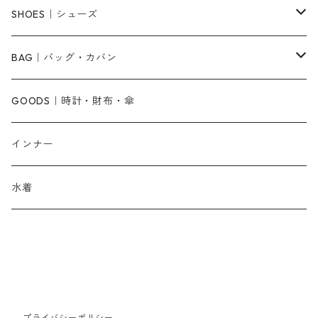
ベアトップ・チューブトップ
シャツワンピース
その他
ピアス・リング
SHOES｜シューズ
その他
キャミワンピース
ネックレス
パンプス
BAG｜バッグ・カバン
オールインワン・サロペット
ベルト
サンダル
ショルダーバッグ
GOODS｜時計・財布・傘
ジャンパースカート
ブレスレット
ショートブーツ・ブーティ
ハンドバッグ
インナー
その他
帽子
ロングブーツ
リュック
水着
ヘッドアクセ
スニーカー
トートバッグ
スカーフ
ローファー
かごバッグ
ストール・マフラー
その他
その他
プライバシーポリシー