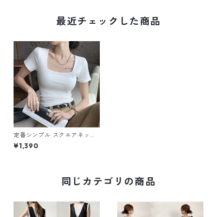
最近チェックした商品
定番シンプル スクエアネック
6色展開 半袖カットソー m-48
¥1,390
7
同じカテゴリの商品