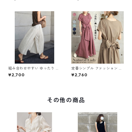
65
ールインワン m-385
組み合わせやすい ゆったり キ
定番シンプル ファッション 半
ュロットスカート パンツ m-7
袖 バックリボン 6色展開ワン
¥2,700
¥2,760
63
ピース m-734
その他の商品