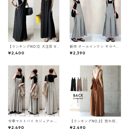
【ランキングNO.1】大注目 V
新作 オールインワン サロペッ
ネック ノースリーブ ワンピー
トパンツ m-462
¥2,400
¥2,390
ス m-738
今季マストバイ カジュアル ゆ
【ランキングNO.2】売れ切れ
ったりキャミワンピース m-4
必至 バックリボン4色展開 オ
¥2,490
¥2,490