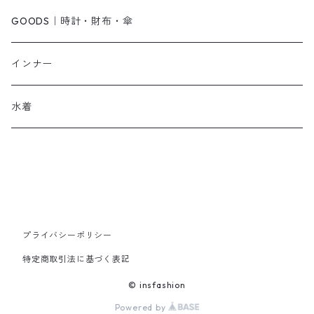
オールインワン・サロペット
ベルト
サンダル
ショルダーバッグ
GOODS｜時計・財布・傘
ジャンパースカート
ブレスレット
ショートブーツ・ブーティ
ハンドバッグ
インナー
その他
帽子
ロングブーツ
リュック
水着
ヘッドアクセ
スニーカー
トートバッグ
スカーフ
ローファー
かごバッグ
ストール・マフラー
その他
その他
プライバシーポリシー
特定商取引法に基づく表記
レッグウェア
© insfashion
Powered by