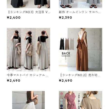
【ランキングNO.1】大注目 V
新作 オールインワン サロペッ
ネック ノースリーブ ワンピー
トパンツ m-462
¥2,400
¥2,390
ス m-738
今季マストバイ カジュアル ゆ
【ランキングNO.2】売れ切れ
ったりキャミワンピース m-4
必至 バックリボン4色展開 オ
¥2,490
¥2,490
65
ールインワン m-385