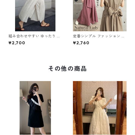
組み合わせやすい ゆったり キ
定番シンプル ファッション 半
ュロットスカート パンツ m-7
袖 バックリボン 6色展開ワン
¥2,700
¥2,760
63
ピース m-734
その他の商品