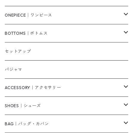
シャツ/ブラウス
ジャケット/ブルゾン
ONEPIECE｜ワンピース
ベスト/チョッキ
コート
柄
BOTTOMS｜ボトムス
タンクトップ/キャミソール
カーディガン
無地
パンツ・デニム
セットアップ
スウェット/パーカー
ダウンコート
ニットワンピース
ショートパンツ
パジャマ
ニット/セーター
その他
ロングワンピース
スカート
ACCESSORY｜アクセサリー
ベアトップ・チューブトップ
シャツワンピース
その他
ピアス・リング
SHOES｜シューズ
その他
キャミワンピース
ネックレス
パンプス
BAG｜バッグ・カバン