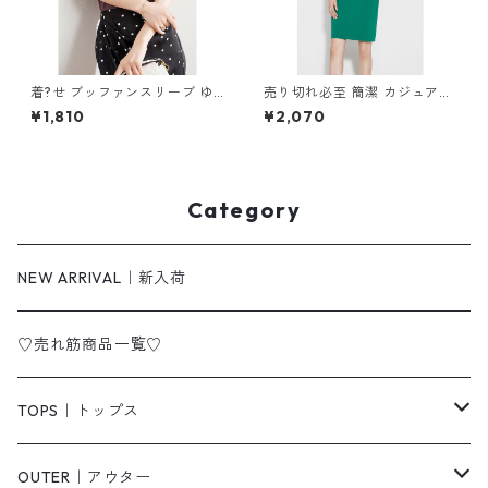
着?せ ブッファンスリーブ ゆ
売り切れ必至 簡潔 カジュアル
ったりトップス m-257
切り替え ワンピース m-267
¥1,810
¥2,070
Category
NEW ARRIVAL｜新入荷
♡売れ筋商品一覧♡
TOPS｜トップス
Tシャツ/カットソー
OUTER｜アウター