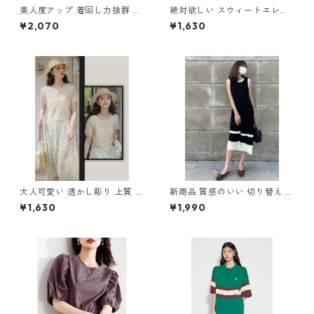
美人度アップ 着回し力抜群 エ
絶対欲しい スウィートエレガ
レガント 切り替え ワンピース
ント パフスリーブ ワンピース
¥2,070
¥1,630
m-262
m-276
大人可愛い 透かし彫り 上質 ト
新商品 質感のいい 切り替え ノ
ップス m-252
ースリーブ ニットワンピース
¥1,630
¥1,990
m-264