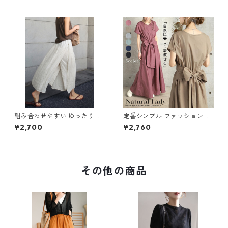
組み合わせやすい ゆったり キ
定番シンプル ファッション 半
ュロットスカート パンツ m-7
袖 バックリボン 6色展開ワン
¥2,700
¥2,760
63
ピース m-734
その他の商品