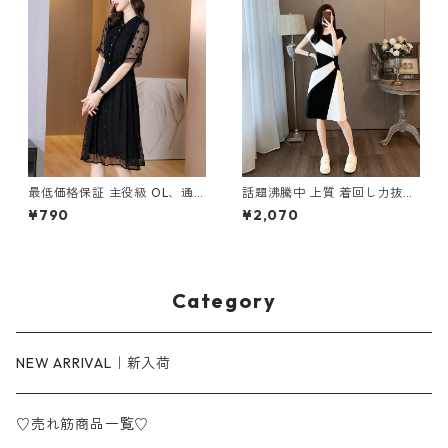
最低価格保証 主役級 OL、通
話題沸騰中 上質 着回し力抜群
勤 エレガント ワンピース m-
エレガント 切り替え ワンピー
¥790
¥2,070
602
ス m-273
Category
NEW ARRIVAL｜新入荷
♡売れ筋商品一覧♡