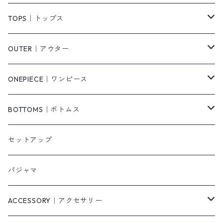
TOPS｜トップス
Tシャツ/カットソー
OUTER｜アウター
シャツ/ブラウス
ジャケット/ブルゾン
ONEPIECE｜ワンピース
ベスト/チョッキ
コート
柄
BOTTOMS｜ボトムス
タンクトップ/キャミソール
カーディガン
無地
パンツ・デニム
セットアップ
スウェット/パーカー
ダウンコート
ニットワンピース
ショートパンツ
パジャマ
ニット/セーター
その他
ロングワンピース
スカート
ACCESSORY｜アクセサリー