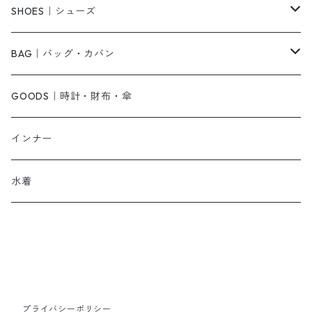
ベアトップ・チューブトップ
シャツワンピース
その他
ピアス・リング
SHOES｜シューズ
その他
キャミワンピース
ネックレス
パンプス
BAG｜バッグ・カバン
オールインワン・サロペット
ベルト
サンダル
ショルダーバッグ
GOODS｜時計・財布・傘
ジャンパースカート
ブレスレット
ショートブーツ・ブーティ
ハンドバッグ
インナー
その他
帽子
ロングブーツ
リュック
水着
ヘッドアクセ
スニーカー
トートバッグ
スカーフ
ローファー
かごバッグ
ストール・マフラー
その他
その他
プライバシーポリシー