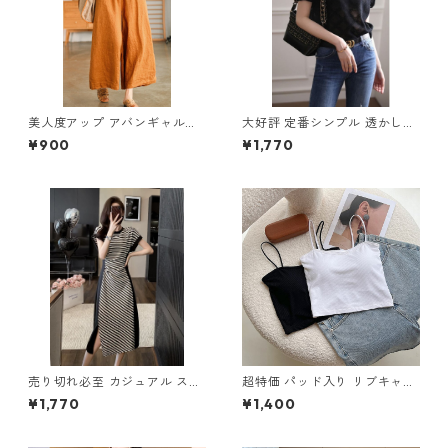
美人度アップ アバンギャルド
大好評 定番シンプル 透かし彫
ワイドパンツ m-592
り 半袖Tシャツ m-253
¥900
¥1,770
売り切れ必至 カジュアル スト
超特価 パッド入り リブキャミ
ライプ柄 切り替え ワンピース
ソール m-446
¥1,770
¥1,400
m-277