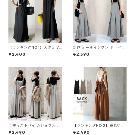
【ランキングNO.1】大注目 V
新作 オールインワン サロペッ
ネック ノースリーブ ワンピー
トパンツ m-462
¥2,400
¥2,390
ス m-738
今季マストバイ カジュアル ゆ
【ランキングNO.2】売れ切れ
ったりキャミワンピース m-4
必至 バックリボン4色展開 オ
¥2,490
¥2,490
65
ールインワン m-385