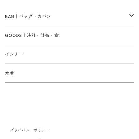
その他
キャミワンピース
ネックレス
パンプス
BAG｜バッグ・カバン
オールインワン・サロペット
ベルト
サンダル
ショルダーバッグ
GOODS｜時計・財布・傘
ジャンパースカート
ブレスレット
ショートブーツ・ブーティ
ハンドバッグ
インナー
その他
帽子
ロングブーツ
リュック
水着
ヘッドアクセ
スニーカー
トートバッグ
スカーフ
ローファー
かごバッグ
ストール・マフラー
その他
その他
プライバシーポリシー