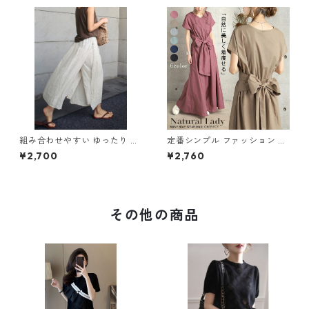
組み合わせやすい ゆったり キ
定番シンプル ファッション 半
ュロットスカート パンツ m-7
袖 バックリボン 6色展開ワン
¥2,700
¥2,760
63
ピース m-734
その他の商品