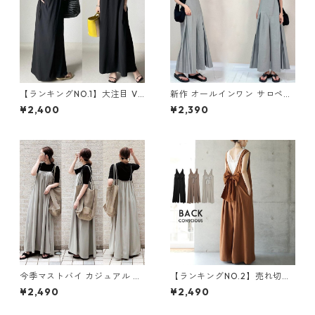
【ランキングNO.1】大注目 V
新作 オールインワン サロペッ
ネック ノースリーブ ワンピー
トパンツ m-462
¥2,400
¥2,390
ス m-738
今季マストバイ カジュアル ゆ
【ランキングNO.2】売れ切れ
ったりキャミワンピース m-4
必至 バックリボン4色展開 オ
¥2,490
¥2,490
65
ールインワン m-385