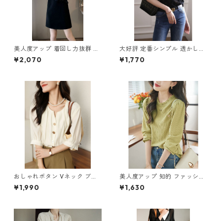
美人度アップ 着回し力抜群 エ
大好評 定番シンプル 透かし彫
レガント 切り替え ワンピース
り 半袖Tシャツ m-253
¥2,070
¥1,770
m-262
おしゃれボタン Vネック ブラ
美人度アップ 知的 ファッショ
ウス m-286
ン Tシャツ ブラウス m-249
¥1,990
¥1,630