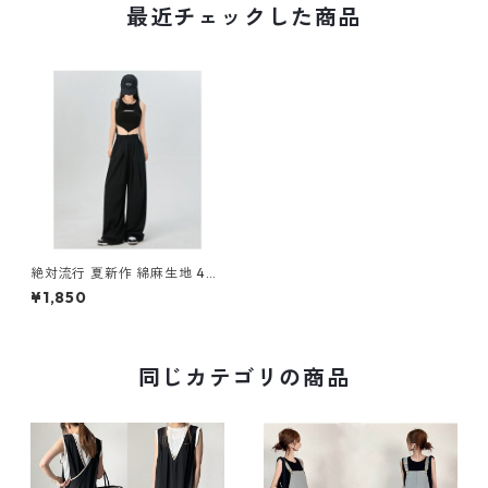
最近チェックした商品
絶対流行 夏新作 綿麻生地 4色
展開 ゆったりワイドパンツ m
¥1,850
-422
同じカテゴリの商品