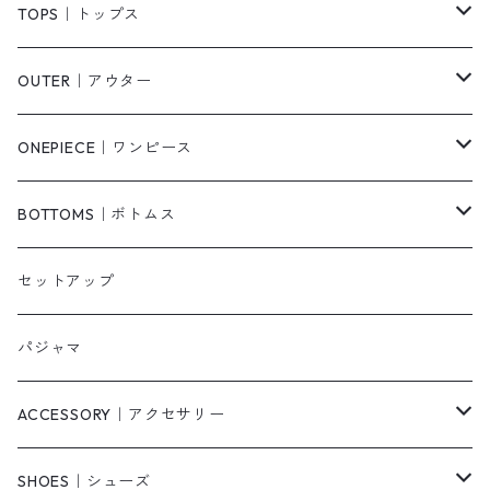
TOPS｜トップス
Tシャツ/カットソー
OUTER｜アウター
シャツ/ブラウス
ジャケット/ブルゾン
ONEPIECE｜ワンピース
ベスト/チョッキ
コート
柄
BOTTOMS｜ボトムス
タンクトップ/キャミソール
カーディガン
無地
パンツ・デニム
セットアップ
スウェット/パーカー
ダウンコート
ニットワンピース
ショートパンツ
パジャマ
ニット/セーター
その他
ロングワンピース
スカート
ACCESSORY｜アクセサリー
ベアトップ・チューブトップ
シャツワンピース
その他
ピアス・リング
SHOES｜シューズ