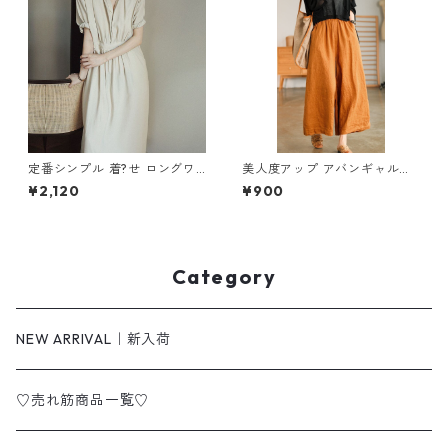
定番シンプル 着?せ ロングワ
美人度アップ アバンギャルド
ンピース m-289
ワイドパンツ m-592
¥2,120
¥900
Category
NEW ARRIVAL｜新入荷
♡売れ筋商品一覧♡