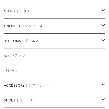
Tシャツ/カットソー
OUTER｜アウター
シャツ/ブラウス
ジャケット/ブルゾン
ONEPIECE｜ワンピース
ベスト/チョッキ
コート
柄
BOTTOMS｜ボトムス
タンクトップ/キャミソール
カーディガン
無地
パンツ・デニム
セットアップ
スウェット/パーカー
ダウンコート
ニットワンピース
ショートパンツ
パジャマ
ニット/セーター
その他
ロングワンピース
スカート
ACCESSORY｜アクセサリー
ベアトップ・チューブトップ
シャツワンピース
その他
ピアス・リング
SHOES｜シューズ