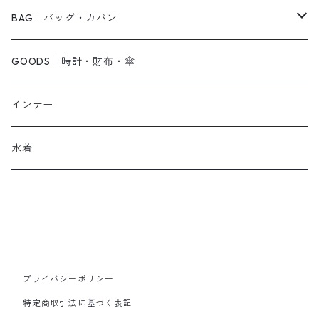
その他
キャミワンピース
ネックレス
パンプス
BAG｜バッグ・カバン
オールインワン・サロペット
ベルト
サンダル
ショルダーバッグ
GOODS｜時計・財布・傘
ジャンパースカート
ブレスレット
ショートブーツ・ブーティ
ハンドバッグ
インナー
その他
帽子
ロングブーツ
リュック
水着
ヘッドアクセ
スニーカー
トートバッグ
スカーフ
ローファー
かごバッグ
ストール・マフラー
その他
その他
プライバシーポリシー
特定商取引法に基づく表記