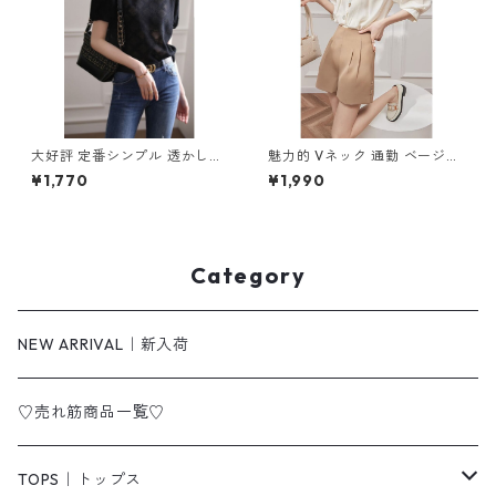
大好評 定番シンプル 透かし彫
魅力的 Vネック 通勤 ベージュ
り 半袖Tシャツ m-253
ブラウス m-285
¥1,770
¥1,990
Category
NEW ARRIVAL｜新入荷
♡売れ筋商品一覧♡
TOPS｜トップス