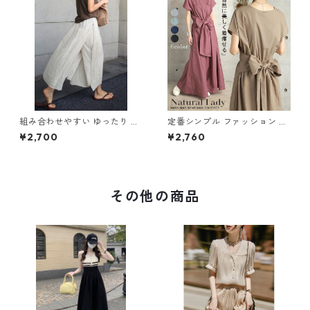
組み合わせやすい ゆったり キ
定番シンプル ファッション 半
ュロットスカート パンツ m-7
袖 バックリボン 6色展開ワン
¥2,700
¥2,760
63
ピース m-734
その他の商品