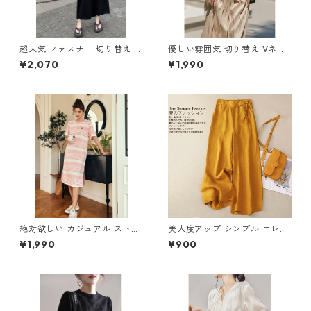
超人気 ファスナー 切り替え ノ
優しい雰囲気 切り替え Vネッ
ースリーブ ワンピース m-265
ク 半袖トップス m-288
¥2,070
¥1,990
絶対欲しい カジュアル ストラ
美人度アップ シンプル エレガ
イプ柄 刺繍 ニットワンピース
ント パンツ m-588
¥1,990
¥900
m-272