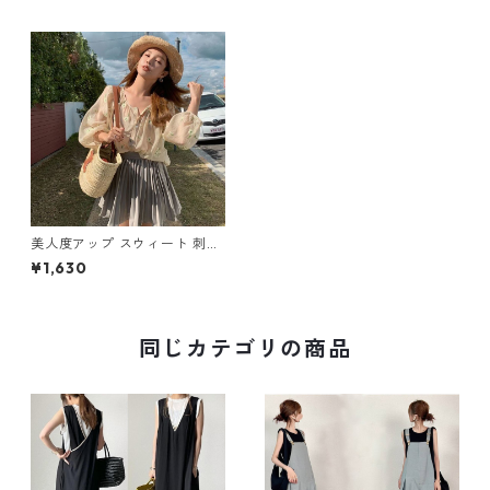
美人度アップ スウィート 刺繍
透け感 日焼け対策 ブラウス m
¥1,630
-415
同じカテゴリの商品