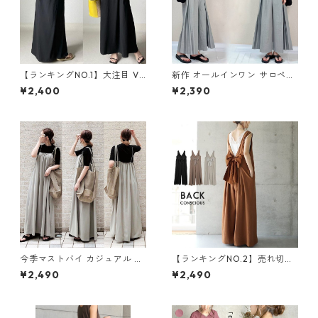
【ランキングNO.1】大注目 V
新作 オールインワン サロペッ
ネック ノースリーブ ワンピー
トパンツ m-462
¥2,400
¥2,390
ス m-738
今季マストバイ カジュアル ゆ
【ランキングNO.2】売れ切れ
ったりキャミワンピース m-4
必至 バックリボン4色展開 オ
¥2,490
¥2,490
65
ールインワン m-385