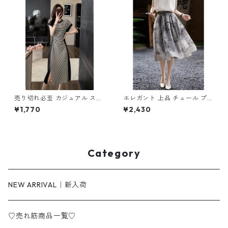
売り切れ必至 カジュアル スト
エレガント 上品 チュール プリ
ライプ柄 切り替え ワンピース
ントスカート m-342
¥1,770
¥2,430
m-277
Category
NEW ARRIVAL｜新入荷
♡売れ筋商品一覧♡