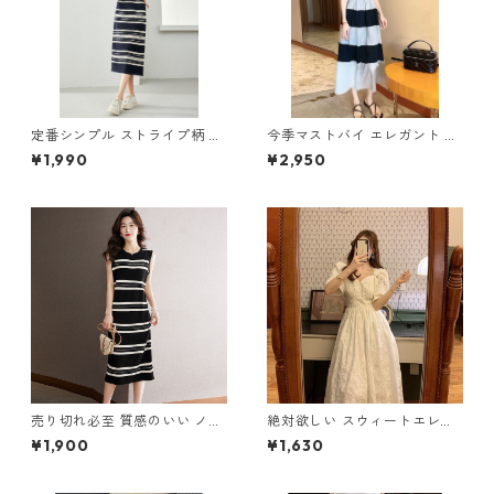
定番シンプル ストライプ柄 切
今季マストバイ エレガント ギ
り替え アイスシルク ニットワ
ャザー 切り替え ワンピース m
¥1,990
¥2,950
ンピース m-269
-278
売り切れ必至 質感のいい ノー
絶対欲しい スウィートエレガ
スリーブ ニットワンピース m
ント パフスリーブ ワンピース
¥1,900
¥1,630
-270
m-276