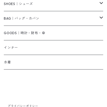
ベアトップ・チューブトップ
シャツワンピース
その他
ピアス・リング
SHOES｜シューズ
その他
キャミワンピース
ネックレス
パンプス
BAG｜バッグ・カバン
オールインワン・サロペット
ベルト
サンダル
ショルダーバッグ
GOODS｜時計・財布・傘
ジャンパースカート
ブレスレット
ショートブーツ・ブーティ
ハンドバッグ
インナー
その他
帽子
ロングブーツ
リュック
水着
ヘッドアクセ
スニーカー
トートバッグ
スカーフ
ローファー
かごバッグ
ストール・マフラー
その他
その他
プライバシーポリシー