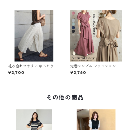
組み合わせやすい ゆったり キ
定番シンプル ファッション 半
ュロットスカート パンツ m-7
袖 バックリボン 6色展開ワン
¥2,700
¥2,760
63
ピース m-734
その他の商品