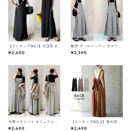
【ランキングNO.1】大注目 V
新作 オールインワン サロペッ
ネック ノースリーブ ワンピー
トパンツ m-462
¥2,400
¥2,390
ス m-738
今季マストバイ カジュアル ゆ
【ランキングNO.2】売れ切れ
ったりキャミワンピース m-4
必至 バックリボン4色展開 オ
¥2,490
¥2,490
65
ールインワン m-385