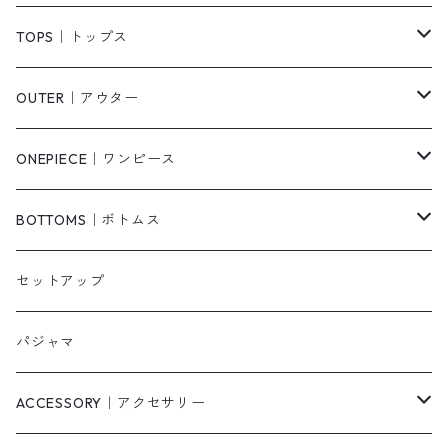
TOPS｜トップス
Tシャツ/カットソー
OUTER｜アウター
シャツ/ブラウス
ジャケット/ブルゾン
ONEPIECE｜ワンピース
ベスト/チョッキ
コート
柄
BOTTOMS｜ボトムス
タンクトップ/キャミソール
カーディガン
無地
パンツ・デニム
セットアップ
スウェット/パーカー
ダウンコート
ニットワンピース
ショートパンツ
パジャマ
ニット/セーター
その他
ロングワンピース
スカート
ACCESSORY｜アクセサリー