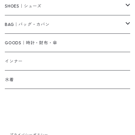
ベアトップ・チューブトップ
シャツワンピース
その他
ピアス・リング
SHOES｜シューズ
その他
キャミワンピース
ネックレス
パンプス
BAG｜バッグ・カバン
オールインワン・サロペット
ベルト
サンダル
ショルダーバッグ
GOODS｜時計・財布・傘
ジャンパースカート
ブレスレット
ショートブーツ・ブーティ
ハンドバッグ
インナー
その他
帽子
ロングブーツ
リュック
水着
ヘッドアクセ
スニーカー
トートバッグ
スカーフ
ローファー
かごバッグ
ストール・マフラー
その他
その他
プライバシーポリシー