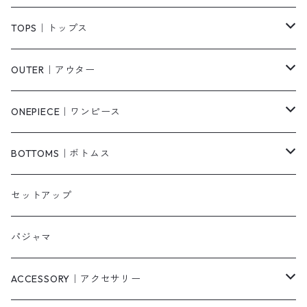
TOPS｜トップス
Tシャツ/カットソー
OUTER｜アウター
シャツ/ブラウス
ジャケット/ブルゾン
ONEPIECE｜ワンピース
ベスト/チョッキ
コート
柄
BOTTOMS｜ボトムス
タンクトップ/キャミソール
カーディガン
無地
パンツ・デニム
セットアップ
スウェット/パーカー
ダウンコート
ニットワンピース
ショートパンツ
パジャマ
ニット/セーター
その他
ロングワンピース
スカート
ACCESSORY｜アクセサリー