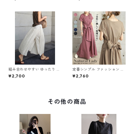
65
ールインワン m-385
組み合わせやすい ゆったり キ
定番シンプル ファッション 半
ュロットスカート パンツ m-7
袖 バックリボン 6色展開ワン
¥2,700
¥2,760
63
ピース m-734
その他の商品