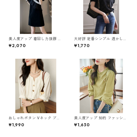
美人度アップ 着回し力抜群 エ
大好評 定番シンプル 透かし彫
レガント 切り替え ワンピース
り 半袖Tシャツ m-253
¥2,070
¥1,770
m-262
おしゃれボタン Vネック ブラ
美人度アップ 知的 ファッショ
ウス m-286
ン Tシャツ ブラウス m-249
¥1,990
¥1,630