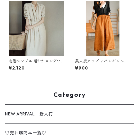
定番シンプル 着?せ ロングワ
美人度アップ アバンギャルド
ンピース m-289
ワイドパンツ m-592
¥2,120
¥900
Category
NEW ARRIVAL｜新入荷
♡売れ筋商品一覧♡