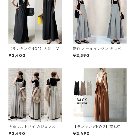
【ランキングNO.1】大注目 V
新作 オールインワン サロペッ
ネック ノースリーブ ワンピー
トパンツ m-462
¥2,400
¥2,390
ス m-738
今季マストバイ カジュアル ゆ
【ランキングNO.2】売れ切れ
ったりキャミワンピース m-4
必至 バックリボン4色展開 オ
¥2,490
¥2,490