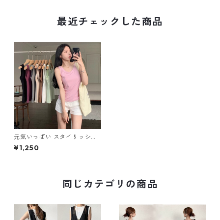
最近チェックした商品
元気いっぱい スタイリッシュ
5色展開 ベース タンクトップ
¥1,250
M-526
同じカテゴリの商品