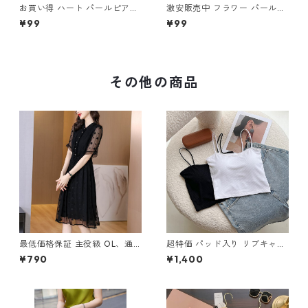
お買い得 ハート パールピアス
激安販売中 フラワー パールピ
m-315
アス m-313
¥99
¥99
その他の商品
最低価格保証 主役級 OL、通
超特価 パッド入り リブキャミ
勤 エレガント ワンピース m-
ソール m-446
¥790
¥1,400
602