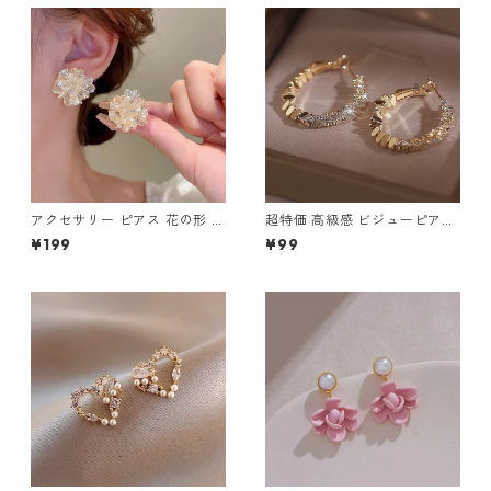
アクセサリー ピアス 花の形 特
超特価 高級感 ビジューピアス
別なデザイン エレガント ピア
m-316
¥199
¥99
ス m-327