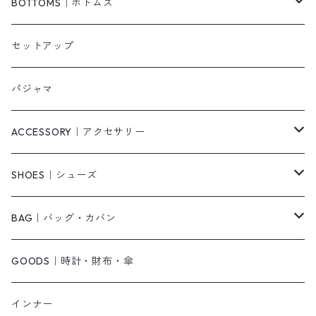
ベスト/チョッキ
コート
柄
BOTTOMS｜ボトムス
タンクトップ/キャミソール
カーディガン
無地
パンツ・デニム
セットアップ
スウェット/パーカー
ダウンコート
ニットワンピース
ショートパンツ
パジャマ
ニット/セーター
その他
ロングワンピース
スカート
ACCESSORY｜アクセサリー
ベアトップ・チューブトップ
シャツワンピース
その他
ピアス・リング
SHOES｜シューズ
その他
キャミワンピース
ネックレス
パンプス
BAG｜バッグ・カバン
オールインワン・サロペット
ベルト
サンダル
ショルダーバッグ
GOODS｜時計・財布・傘
ジャンパースカート
ブレスレット
ショートブーツ・ブーティ
ハンドバッグ
インナー