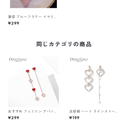
激安 ブルーフラワー イヤリン
グ 真珠ピアス m-348
¥299
同じカテゴリの商品
おすすめ フェミニン アバンギ
主役級 ハート ラインストーン
ャルド イヤリング ピアス m-
イヤリング ピアス m-688
¥299
¥199
611