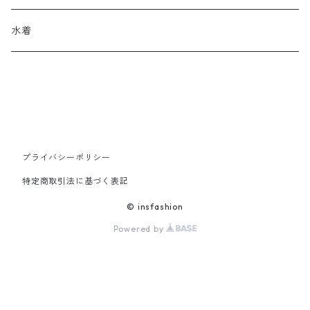
その他
帽子
ロングブーツ
リュック
水着
ヘッドアクセ
スニーカー
トートバッグ
スカーフ
ローファー
かごバッグ
ストール・マフラー
その他
その他
プライバシーポリシー
特定商取引法に基づく表記
レッグウェア
© insfashion
Powered by
メガネ・サングラス
その他