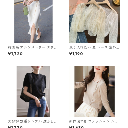
韓国系 アシンメトリー スリッ
取り入れたい 夏 レース 紫外線
トスカート m-279
カット 長袖 カーディガン m-
¥1,720
¥1,190
643
大好評 定番シンプル 透かし彫
新作 着?せ ファッション シン
り 半袖Tシャツ m-253
プル 長袖Tシャツ m-251
¥1,770
¥1,630