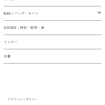
その他
キャミワンピース
ネックレス
パンプス
BAG｜バッグ・カバン
オールインワン・サロペット
ベルト
サンダル
ショルダーバッグ
GOODS｜時計・財布・傘
ジャンパースカート
ブレスレット
ショートブーツ・ブーティ
ハンドバッグ
インナー
その他
帽子
ロングブーツ
リュック
水着
ヘッドアクセ
スニーカー
トートバッグ
スカーフ
ローファー
かごバッグ
ストール・マフラー
その他
その他
プライバシーポリシー