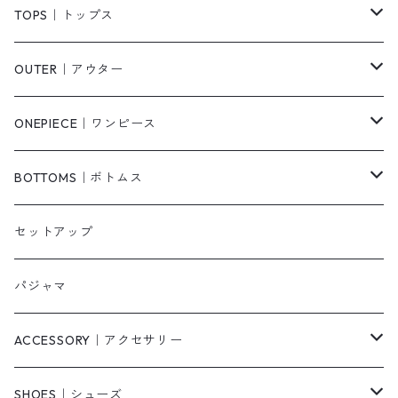
TOPS｜トップス
Tシャツ/カットソー
OUTER｜アウター
シャツ/ブラウス
ジャケット/ブルゾン
ONEPIECE｜ワンピース
ベスト/チョッキ
コート
柄
BOTTOMS｜ボトムス
タンクトップ/キャミソール
カーディガン
無地
パンツ・デニム
セットアップ
スウェット/パーカー
ダウンコート
ニットワンピース
ショートパンツ
パジャマ
ニット/セーター
その他
ロングワンピース
スカート
ACCESSORY｜アクセサリー
ベアトップ・チューブトップ
シャツワンピース
その他
ピアス・リング
SHOES｜シューズ