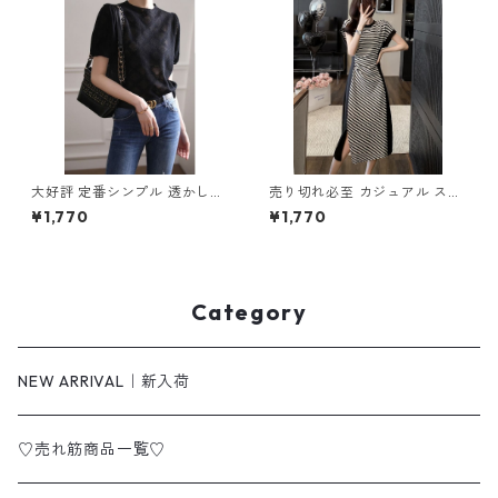
大好評 定番シンプル 透かし彫
売り切れ必至 カジュアル スト
り 半袖Tシャツ m-253
ライプ柄 切り替え ワンピース
¥1,770
¥1,770
m-277
Category
NEW ARRIVAL｜新入荷
♡売れ筋商品一覧♡