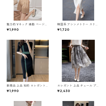
魅力的 Vネック 通勤 ベージュ
韓国系 アシンメトリー スリッ
ブラウス m-285
トスカート m-279
¥1,990
¥1,720
新商品 上品 知的 エレガント
エレガント 上品 チュール プリ
切り替え ニットワンピース m
ントスカート m-342
¥1,990
¥2,430
-266