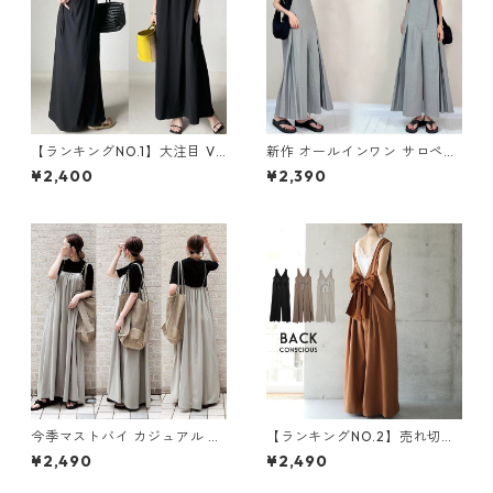
【ランキングNO.1】大注目 V
新作 オールインワン サロペッ
ネック ノースリーブ ワンピー
トパンツ m-462
¥2,400
¥2,390
ス m-738
今季マストバイ カジュアル ゆ
【ランキングNO.2】売れ切れ
ったりキャミワンピース m-4
必至 バックリボン4色展開 オ
¥2,490
¥2,490
65
ールインワン m-385