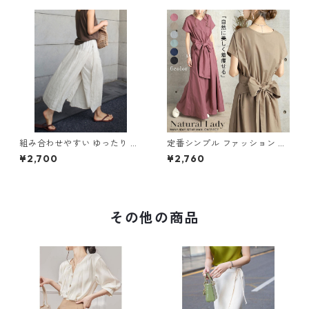
組み合わせやすい ゆったり キ
定番シンプル ファッション 半
ュロットスカート パンツ m-7
袖 バックリボン 6色展開ワン
¥2,700
¥2,760
63
ピース m-734
その他の商品