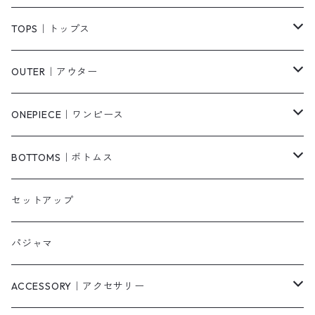
TOPS｜トップス
Tシャツ/カットソー
OUTER｜アウター
シャツ/ブラウス
ジャケット/ブルゾン
ONEPIECE｜ワンピース
ベスト/チョッキ
コート
柄
BOTTOMS｜ボトムス
タンクトップ/キャミソール
カーディガン
無地
パンツ・デニム
セットアップ
スウェット/パーカー
ダウンコート
ニットワンピース
ショートパンツ
パジャマ
ニット/セーター
その他
ロングワンピース
スカート
ACCESSORY｜アクセサリー