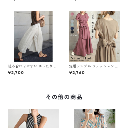
65
ールインワン m-385
組み合わせやすい ゆったり キ
定番シンプル ファッション 半
ュロットスカート パンツ m-7
袖 バックリボン 6色展開ワン
¥2,700
¥2,760
63
ピース m-734
その他の商品