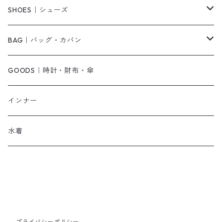
ベアトップ・チューブトップ
シャツワンピース
その他
ピアス・リング
SHOES｜シューズ
その他
キャミワンピース
ネックレス
パンプス
BAG｜バッグ・カバン
オールインワン・サロペット
ベルト
サンダル
ショルダーバッグ
GOODS｜時計・財布・傘
ジャンパースカート
ブレスレット
ショートブーツ・ブーティ
ハンドバッグ
インナー
その他
帽子
ロングブーツ
リュック
水着
ヘッドアクセ
スニーカー
トートバッグ
スカーフ
ローファー
かごバッグ
ストール・マフラー
その他
その他
プライバシーポリシー