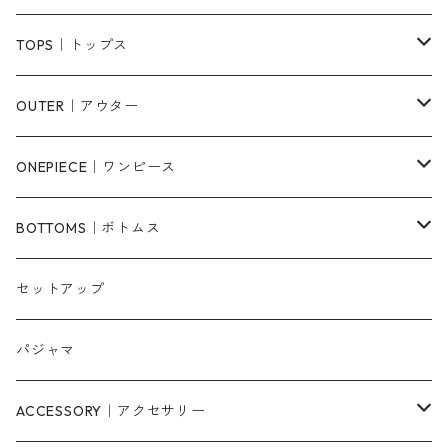
TOPS｜トップス
Tシャツ/カットソー
OUTER｜アウター
シャツ/ブラウス
ジャケット/ブルゾン
ONEPIECE｜ワンピース
ベスト/チョッキ
コート
柄
BOTTOMS｜ボトムス
タンクトップ/キャミソール
カーディガン
無地
パンツ・デニム
セットアップ
スウェット/パーカー
ダウンコート
ニットワンピース
ショートパンツ
パジャマ
ニット/セーター
その他
ロングワンピース
スカート
ACCESSORY｜アクセサリー