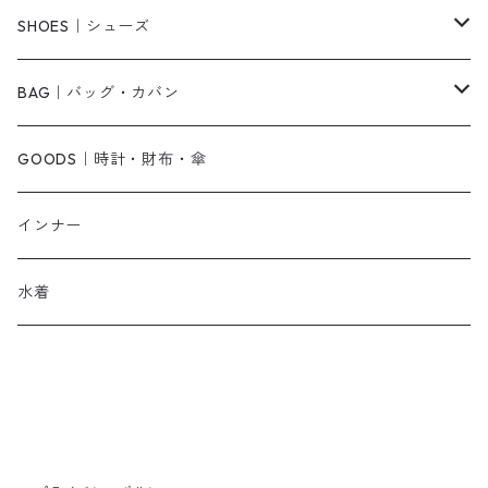
ベアトップ・チューブトップ
シャツワンピース
その他
ピアス・リング
SHOES｜シューズ
その他
キャミワンピース
ネックレス
パンプス
BAG｜バッグ・カバン
オールインワン・サロペット
ベルト
サンダル
ショルダーバッグ
GOODS｜時計・財布・傘
ジャンパースカート
ブレスレット
ショートブーツ・ブーティ
ハンドバッグ
インナー
その他
帽子
ロングブーツ
リュック
水着
ヘッドアクセ
スニーカー
トートバッグ
スカーフ
ローファー
かごバッグ