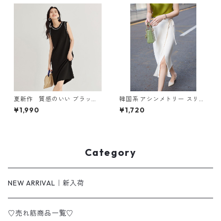
夏新作 質感のいい ブラック
韓国系 アシンメトリー スリッ
ニットワンピース m-261
トスカート m-279
¥1,990
¥1,720
Category
NEW ARRIVAL｜新入荷
♡売れ筋商品一覧♡