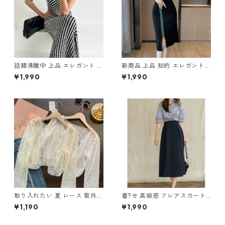
話題沸騰中 上品 エレガント ノ
新商品 上品 知的 エレガント
ースリーブ ニットワンピース
切り替え ニットワンピース m
¥1,990
¥1,990
m-268
-266
取り入れたい 夏 レース 紫外線
着?せ 高級感 フレアスカート
カット 長袖 カーディガン m-
m-280
¥1,190
¥1,990
643