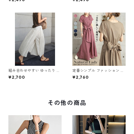
65
ールインワン m-385
組み合わせやすい ゆったり キ
定番シンプル ファッション 半
ュロットスカート パンツ m-7
袖 バックリボン 6色展開ワン
¥2,700
¥2,760
63
ピース m-734
その他の商品