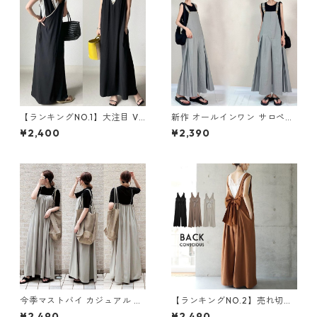
【ランキングNO.1】大注目 V
新作 オールインワン サロペッ
ネック ノースリーブ ワンピー
トパンツ m-462
¥2,400
¥2,390
ス m-738
今季マストバイ カジュアル ゆ
【ランキングNO.2】売れ切れ
ったりキャミワンピース m-4
必至 バックリボン4色展開 オ
¥2,490
¥2,490