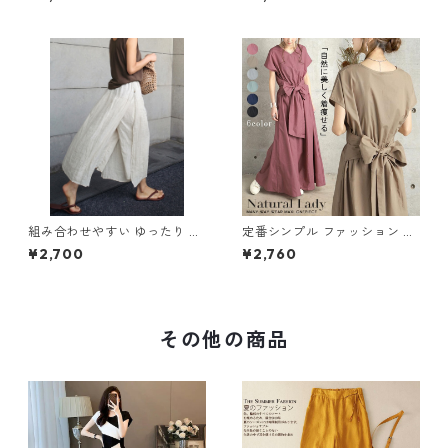
65
ールインワン m-385
組み合わせやすい ゆったり キ
定番シンプル ファッション 半
ュロットスカート パンツ m-7
袖 バックリボン 6色展開ワン
¥2,700
¥2,760
63
ピース m-734
その他の商品