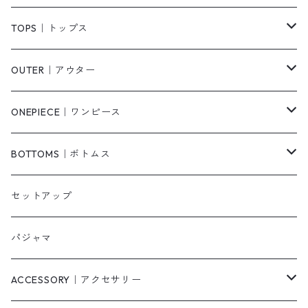
TOPS｜トップス
Tシャツ/カットソー
OUTER｜アウター
シャツ/ブラウス
ジャケット/ブルゾン
ONEPIECE｜ワンピース
ベスト/チョッキ
コート
柄
BOTTOMS｜ボトムス
タンクトップ/キャミソール
カーディガン
無地
パンツ・デニム
セットアップ
スウェット/パーカー
ダウンコート
ニットワンピース
ショートパンツ
パジャマ
ニット/セーター
その他
ロングワンピース
スカート
ACCESSORY｜アクセサリー