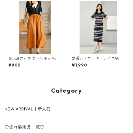
美人度アップ アバンギャルド
定番シンプル ストライプ柄 切
ワイドパンツ m-592
り替え アイスシルク ニットワ
¥900
¥1,990
ンピース m-269
Category
NEW ARRIVAL｜新入荷
♡売れ筋商品一覧♡