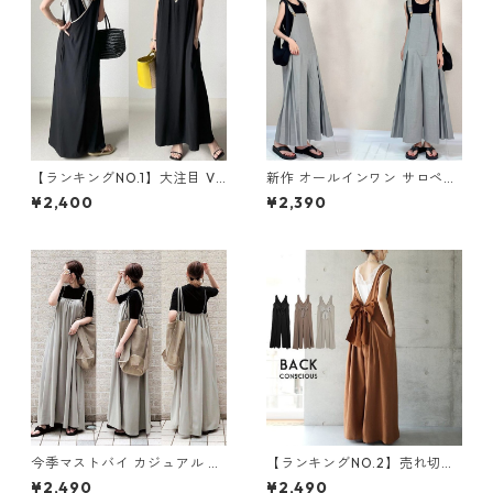
【ランキングNO.1】大注目 V
新作 オールインワン サロペッ
ネック ノースリーブ ワンピー
トパンツ m-462
¥2,400
¥2,390
ス m-738
今季マストバイ カジュアル ゆ
【ランキングNO.2】売れ切れ
ったりキャミワンピース m-4
必至 バックリボン4色展開 オ
¥2,490
¥2,490