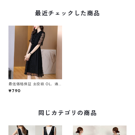
最近チェックした商品
最低価格保証 主役級 OL、通
勤 エレガント ワンピース m-
¥790
602
同じカテゴリの商品