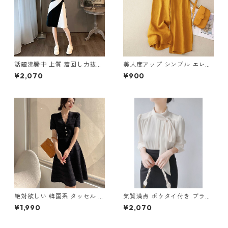
話題沸騰中 上質 着回し力抜群
美人度アップ シンプル エレガ
エレガント 切り替え ワンピー
ント パンツ m-588
¥2,070
¥900
ス m-273
絶対欲しい 韓国系 タッセル A
気質満点 ボウタイ付き ブラウ
ライン ニットワンピース m-2
ス m-282
¥1,990
¥2,070
63