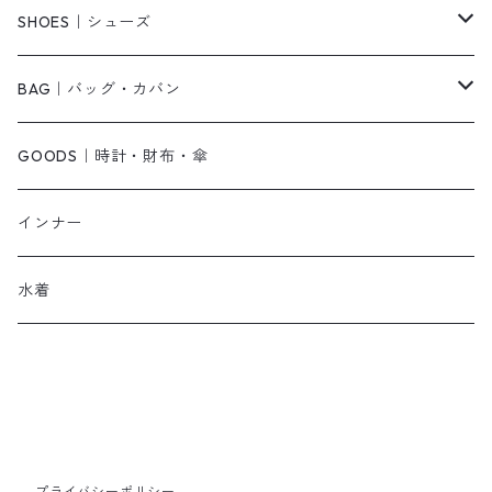
ベアトップ・チューブトップ
シャツワンピース
その他
ピアス・リング
SHOES｜シューズ
その他
キャミワンピース
ネックレス
パンプス
BAG｜バッグ・カバン
オールインワン・サロペット
ベルト
サンダル
ショルダーバッグ
GOODS｜時計・財布・傘
ジャンパースカート
ブレスレット
ショートブーツ・ブーティ
ハンドバッグ
インナー
その他
帽子
ロングブーツ
リュック
水着
ヘッドアクセ
スニーカー
トートバッグ
スカーフ
ローファー
かごバッグ
ストール・マフラー
その他
その他
プライバシーポリシー