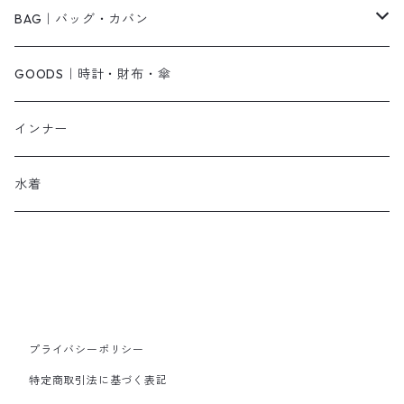
その他
キャミワンピース
ネックレス
パンプス
BAG｜バッグ・カバン
オールインワン・サロペット
ベルト
サンダル
ショルダーバッグ
GOODS｜時計・財布・傘
ジャンパースカート
ブレスレット
ショートブーツ・ブーティ
ハンドバッグ
インナー
その他
帽子
ロングブーツ
リュック
水着
ヘッドアクセ
スニーカー
トートバッグ
スカーフ
ローファー
かごバッグ
ストール・マフラー
その他
その他
プライバシーポリシー
特定商取引法に基づく表記
レッグウェア