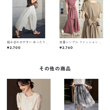
組み合わせやすい ゆったり キ
定番シンプル ファッション 半
ュロットスカート パンツ m-7
袖 バックリボン 6色展開ワン
¥2,700
¥2,760
63
ピース m-734
その他の商品