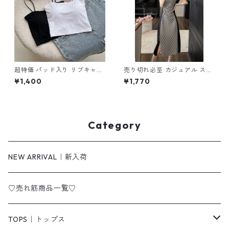
超特価 パッド入り リブキャミ
売り切れ必至 カジュアル スト
ソール m-446
ライプ柄 切り替え ワンピース
¥1,400
¥1,770
m-277
Category
NEW ARRIVAL｜新入荷
♡売れ筋商品一覧♡
TOPS｜トップス