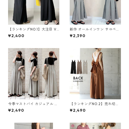
【ランキングNO.1】大注目 V
新作 オールインワン サロペッ
ネック ノースリーブ ワンピー
トパンツ m-462
¥2,400
¥2,390
ス m-738
今季マストバイ カジュアル ゆ
【ランキングNO.2】売れ切れ
ったりキャミワンピース m-4
必至 バックリボン4色展開 オ
¥2,490
¥2,490
65
ールインワン m-385