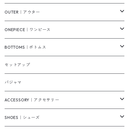
Tシャツ/カットソー
OUTER｜アウター
シャツ/ブラウス
ジャケット/ブルゾン
ONEPIECE｜ワンピース
ベスト/チョッキ
コート
柄
BOTTOMS｜ボトムス
タンクトップ/キャミソール
カーディガン
無地
パンツ・デニム
セットアップ
スウェット/パーカー
ダウンコート
ニットワンピース
ショートパンツ
パジャマ
ニット/セーター
その他
ロングワンピース
スカート
ACCESSORY｜アクセサリー
ベアトップ・チューブトップ
シャツワンピース
その他
ピアス・リング
SHOES｜シューズ