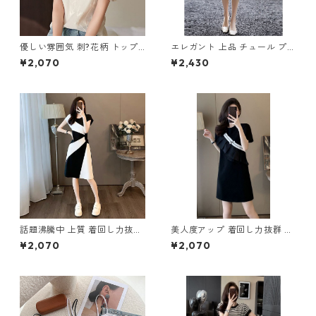
優しい雰囲気 刺?花柄 トップ
エレガント 上品 チュール プリ
ス m-255
ントスカート m-342
¥2,070
¥2,430
話題沸騰中 上質 着回し力抜群
美人度アップ 着回し力抜群 エ
エレガント 切り替え ワンピー
レガント 切り替え ワンピース
¥2,070
¥2,070
ス m-273
m-262