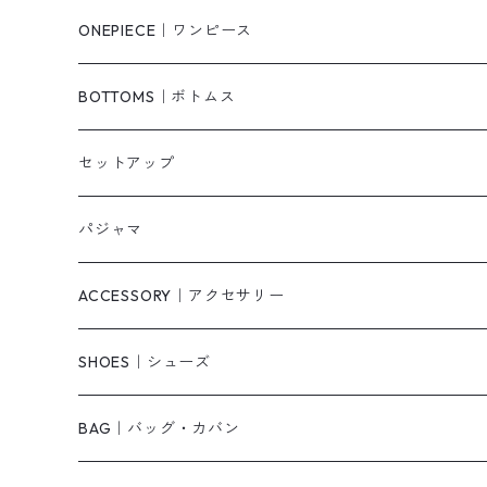
シャツ/ブラウス
ジャケット/ブルゾン
ONEPIECE｜ワンピース
ベスト/チョッキ
コート
柄
BOTTOMS｜ボトムス
タンクトップ/キャミソール
カーディガン
無地
パンツ・デニム
セットアップ
スウェット/パーカー
ダウンコート
ニットワンピース
ショートパンツ
パジャマ
ニット/セーター
その他
ロングワンピース
スカート
ACCESSORY｜アクセサリー
ベアトップ・チューブトップ
シャツワンピース
その他
ピアス・リング
SHOES｜シューズ
その他
キャミワンピース
ネックレス
パンプス
BAG｜バッグ・カバン