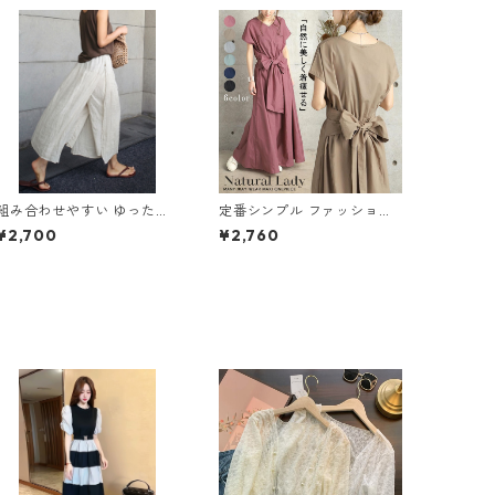
組み合わせやすい ゆったり
定番シンプル ファッション
キュロットスカート パンツ
半袖 バックリボン 6色展開
¥2,700
¥2,760
m-763
ワンピース m-734