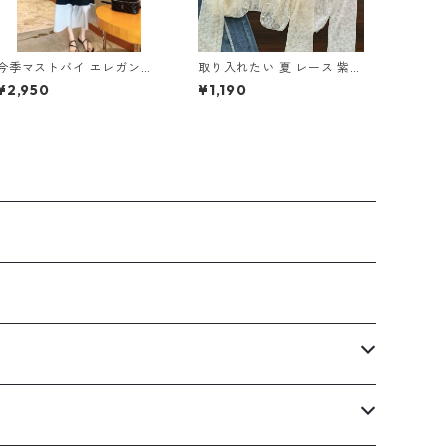
今季マストバイ エレガント
取り入れたい 夏 レース 紫外
ギャザー 切り替え ワンピー
線カット 長袖 カーディガン
¥2,950
¥1,190
ス m-278
m-643