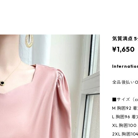
気質満点 5
¥1,650
Internatio
全品後払いO
■サイズ（c
M 胸囲92 着
L 胸囲96 着
XL 胸囲100
2XL 胸囲10