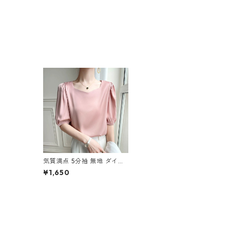
気質満点 5分袖 無地 ダイヤ
モンドネック シャツ m-675
¥1,650