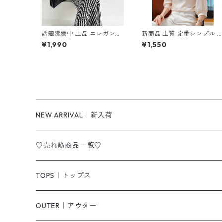
話題沸騰中 上品 エレガント
新商品 上質 定番シンプル 
ノースリーブ ニットワンピ
フォン 7分袖 ブラウス m-2
¥1,990
¥1,550
ース m-268
47
NEW ARRIVAL｜新入荷
♡売れ筋商品一覧♡
TOPS｜トップス
Tシャツ/カットソー
OUTER｜アウター