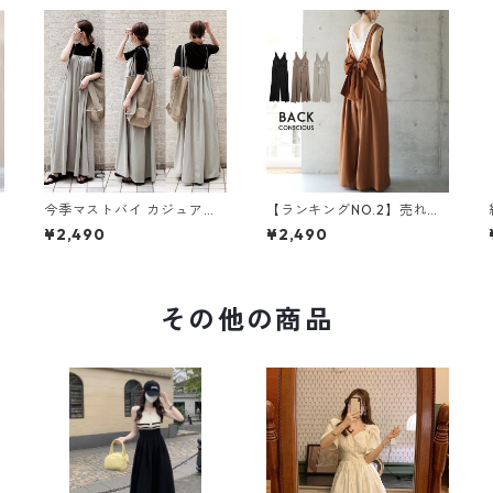
今季マストバイ カジュアル
【ランキングNO.2】売れ切
ゆったりキャミワンピース
れ必至 バックリボン4色展
¥2,490
¥2,490
m-465
開 オールインワン m-385
その他の商品