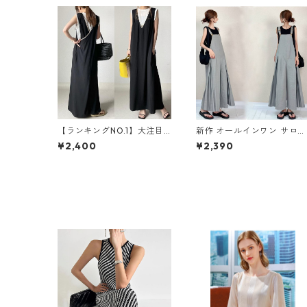
【ランキングNO.1】大注目
新作 オールインワン サロペ
Vネック ノースリーブ ワン
ットパンツ m-462
¥2,400
¥2,390
ピース m-738