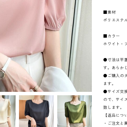
■素材
ポリエステ
■カラー
ホワイト・
●寸法は平置
す。あらか
●ご購入の
ます。
●サイズ交
ので、サイ
致します。
【返品につ
・ご注文と