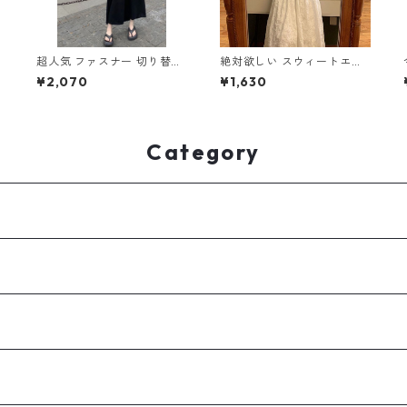
シ
超人気 ファスナー 切り替え
絶対欲しい スウィートエレ
ノースリーブ ワンピース m
ガント パフスリーブ ワンピ
¥2,070
¥1,630
-265
ース m-276
Category