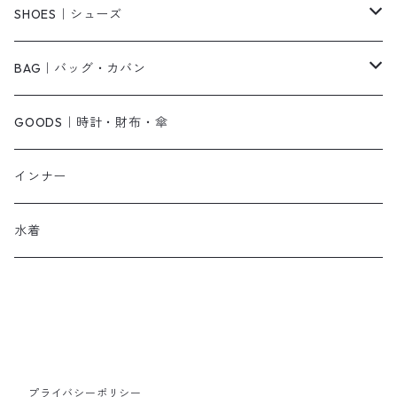
ベアトップ・チューブトップ
シャツワンピース
その他
ピアス・リング
SHOES｜シューズ
その他
キャミワンピース
ネックレス
パンプス
BAG｜バッグ・カバン
オールインワン・サロペット
ベルト
サンダル
ショルダーバッグ
GOODS｜時計・財布・傘
ジャンパースカート
ブレスレット
ショートブーツ・ブーティ
ハンドバッグ
インナー
その他
帽子
ロングブーツ
リュック
水着
ヘッドアクセ
スニーカー
トートバッグ
スカーフ
ローファー
かごバッグ
ストール・マフラー
その他
その他
プライバシーポリシー