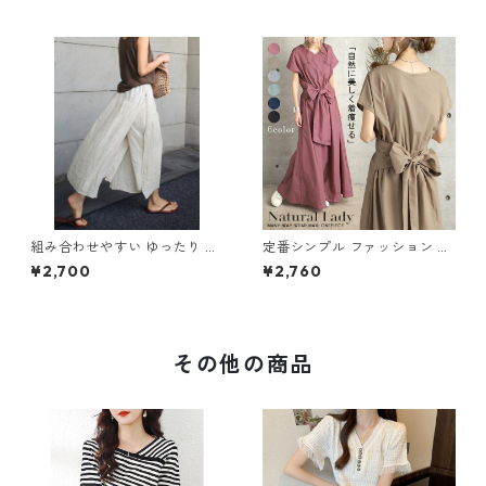
組み合わせやすい ゆったり キ
定番シンプル ファッション 半
ュロットスカート パンツ m-7
袖 バックリボン 6色展開ワン
¥2,700
¥2,760
63
ピース m-734
その他の商品