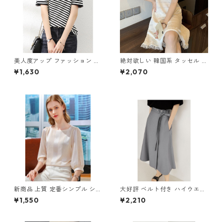
美人度アップ ファッション エ
絶対欲しい 韓国系 タッセル ニ
レガント ボーダー柄 Tシャツ
ットワンピース m-260
¥1,630
¥2,070
m-250
新商品 上質 定番シンプル シフ
大好評 ベルト付き ハイウエス
ォン 7分袖 ブラウス m-247
ト Aラインスカート m-281
¥1,550
¥2,210