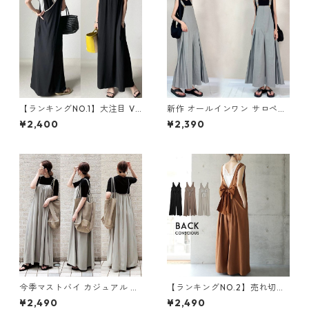
【ランキングNO.1】大注目 V
新作 オールインワン サロペッ
ネック ノースリーブ ワンピー
トパンツ m-462
¥2,400
¥2,390
ス m-738
今季マストバイ カジュアル ゆ
【ランキングNO.2】売れ切れ
ったりキャミワンピース m-4
必至 バックリボン4色展開 オ
¥2,490
¥2,490
65
ールインワン m-385