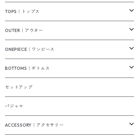
TOPS｜トップス
Tシャツ/カットソー
OUTER｜アウター
シャツ/ブラウス
ジャケット/ブルゾン
ONEPIECE｜ワンピース
ベスト/チョッキ
コート
柄
BOTTOMS｜ボトムス
タンクトップ/キャミソール
カーディガン
無地
パンツ・デニム
セットアップ
スウェット/パーカー
ダウンコート
ニットワンピース
ショートパンツ
パジャマ
ニット/セーター
その他
ロングワンピース
スカート
ACCESSORY｜アクセサリー