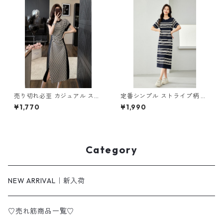
売り切れ必至 カジュアル スト
定番シンプル ストライプ柄 切
ライプ柄 切り替え ワンピース
り替え アイスシルク ニットワ
¥1,770
¥1,990
m-277
ンピース m-269
Category
NEW ARRIVAL｜新入荷
♡売れ筋商品一覧♡