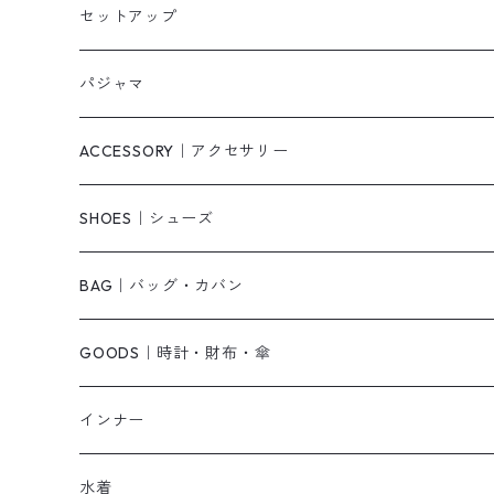
タンクトップ/キャミソール
カーディガン
無地
パンツ・デニム
セットアップ
スウェット/パーカー
ダウンコート
ニットワンピース
ショートパンツ
パジャマ
ニット/セーター
その他
ロングワンピース
スカート
ACCESSORY｜アクセサリー
ベアトップ・チューブトップ
シャツワンピース
その他
ピアス・リング
SHOES｜シューズ
その他
キャミワンピース
ネックレス
パンプス
BAG｜バッグ・カバン
オールインワン・サロペット
ベルト
サンダル
ショルダーバッグ
GOODS｜時計・財布・傘
ジャンパースカート
ブレスレット
ショートブーツ・ブーティ
ハンドバッグ
インナー
その他
帽子
ロングブーツ
リュック
水着