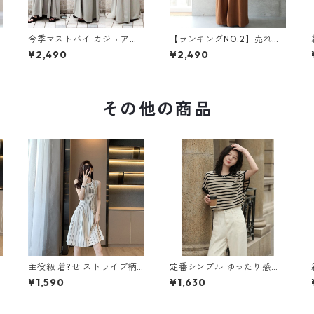
今季マストバイ カジュアル
【ランキングNO.2】売れ切
ゆったりキャミワンピース
れ必至 バックリボン4色展
¥2,490
¥2,490
m-465
開 オールインワン m-385
その他の商品
ト
主役級 着?せ ストライプ柄
定番シンプル ゆったり感ア
ワンピース m-258
ップ エレガント ボーダー柄
¥1,590
¥1,630
半袖Tシャツ m-248