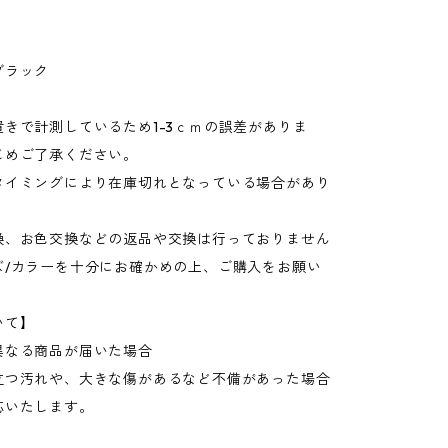
ブラック
きで計測しているため1-3ｃｍの誤差がありま
じめご了承ください。
タイミングにより在庫切れとなっている場合があり
換、お色交換などの返品や交換は行っておりません
ズ/カラーを十分にお確かめの上、ご購入をお願い
いて】
異なる商品が届いた場合
立つ汚れや、大きな傷があるなど不備があった場合
応いたします。