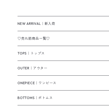
NEW ARRIVAL｜新入荷
♡売れ筋商品一覧♡
TOPS｜トップス
Tシャツ/カットソー
OUTER｜アウター
シャツ/ブラウス
ジャケット/ブルゾン
ONEPIECE｜ワンピース
ベスト/チョッキ
コート
柄
BOTTOMS｜ボトムス