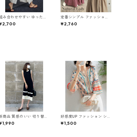
組み合わせやすい ゆったり
定番シンプル ファッション
キュロットスカート パンツ
半袖 バックリボン 6色展開
¥2,700
¥2,760
m-763
ワンピース m-734
新商品 質感のいい 切り替え
好感度UP ファッション シフ
ノースリーブ ニットワンピ
ォン フレアスリーブ 7分袖
¥1,990
¥1,500
ース m-264
プリント トップス m-246