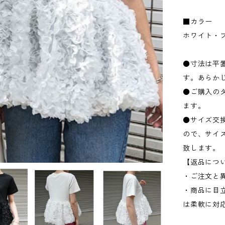
■カラー
ホワイト・
●寸法は平置
す。あらか
●ご購入の
ます。
●サイズ交
ので、サイ
致します。
【返品につ
・ご注文と
・商品に目
は柔軟に対