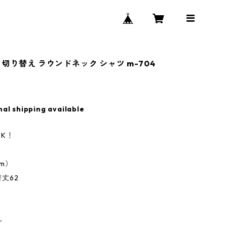
切り替え ラウンドネック シャツ m-704
nal shipping available
K！
m）
着丈62
ル