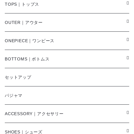
TOPS｜トップス
Tシャツ/カットソー
OUTER｜アウター
シャツ/ブラウス
ジャケット/ブルゾン
ONEPIECE｜ワンピース
ベスト/チョッキ
コート
柄
BOTTOMS｜ボトムス
タンクトップ/キャミソール
カーディガン
無地
パンツ・デニム
セットアップ
スウェット/パーカー
ダウンコート
ニットワンピース
ショートパンツ
パジャマ
ニット/セーター
その他
ロングワンピース
スカート
ACCESSORY｜アクセサリー
ベアトップ・チューブトップ
シャツワンピース
その他
ピアス・リング
SHOES｜シューズ