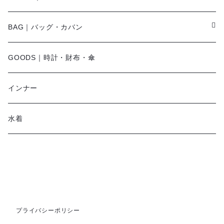
その他
キャミワンピース
ネックレス
パンプス
BAG｜バッグ・カバン
オールインワン・サロペット
ベルト
サンダル
ショルダーバッグ
GOODS｜時計・財布・傘
ジャンパースカート
ブレスレット
ショートブーツ・ブーティ
ハンドバッグ
インナー
その他
帽子
ロングブーツ
リュック
水着
ヘッドアクセ
スニーカー
トートバッグ
スカーフ
ローファー
かごバッグ
ストール・マフラー
その他
その他
プライバシーポリシー