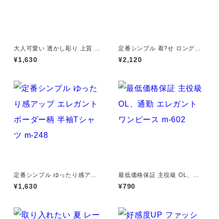
大人可愛い 透かし彫り 上質 ト
定番シンプル 着?せ ロングワ
ップス m-252
ンピース m-289
¥1,630
¥2,120
定番シンプル ゆったり感アッ
最低価格保証 主役級 OL、通
プ エレガント ボーダー柄 半袖
勤 エレガント ワンピース m-6
¥1,630
¥790
Tシャツ m-248
02