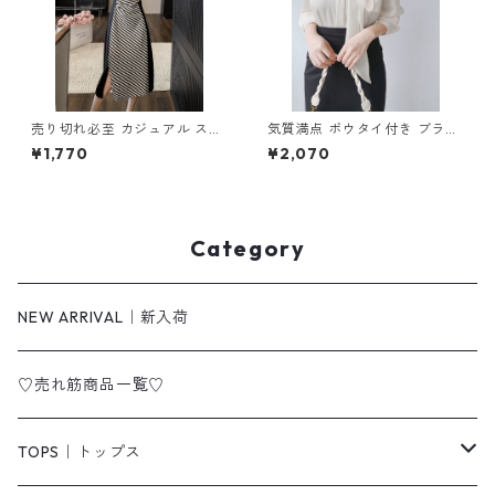
売り切れ必至 カジュアル スト
気質満点 ボウタイ付き ブラウ
ライプ柄 切り替え ワンピース
ス m-282
¥1,770
¥2,070
m-277
Category
NEW ARRIVAL｜新入荷
♡売れ筋商品一覧♡
TOPS｜トップス