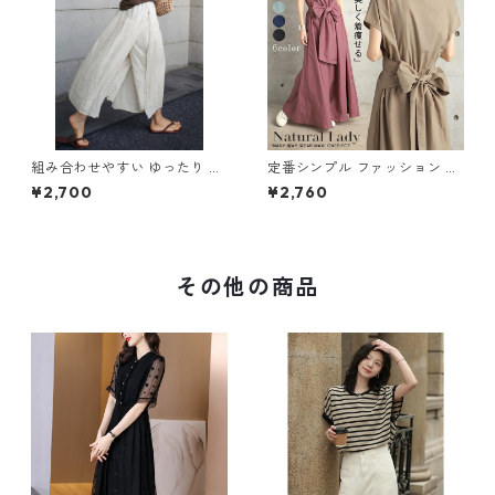
組み合わせやすい ゆったり キ
定番シンプル ファッション 半
ュロットスカート パンツ m-7
袖 バックリボン 6色展開ワン
¥2,700
¥2,760
63
ピース m-734
その他の商品