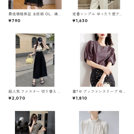
最低価格保証 主役級 OL、通
定番シンプル ゆったり感アッ
勤 エレガント ワンピース m-
プ エレガント ボーダー柄 半袖
¥790
¥1,630
602
Tシャツ m-248
超人気 ファスナー 切り替え ノ
着?せ ブッファンスリーブ ゆ
ースリーブ ワンピース m-265
ったりトップス m-257
¥2,070
¥1,810