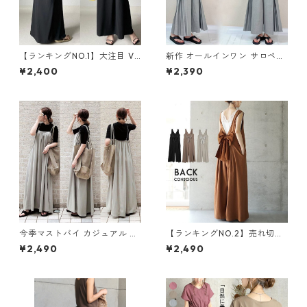
【ランキングNO.1】大注目 V
新作 オールインワン サロペッ
ネック ノースリーブ ワンピー
トパンツ m-462
¥2,400
¥2,390
ス m-738
今季マストバイ カジュアル ゆ
【ランキングNO.2】売れ切れ
ったりキャミワンピース m-4
必至 バックリボン4色展開 オ
¥2,490
¥2,490
65
ールインワン m-385