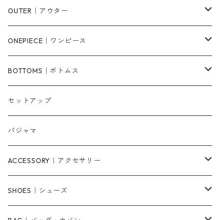
Tシャツ/カットソー
OUTER｜アウター
シャツ/ブラウス
ジャケット/ブルゾン
ONEPIECE｜ワンピース
ベスト/チョッキ
コート
柄
BOTTOMS｜ボトムス
タンクトップ/キャミソール
カーディガン
無地
パンツ・デニム
セットアップ
スウェット/パーカー
ダウンコート
ニットワンピース
ショートパンツ
パジャマ
ニット/セーター
その他
ロングワンピース
スカート
ACCESSORY｜アクセサリー
ベアトップ・チューブトップ
シャツワンピース
その他
ピアス・リング
SHOES｜シューズ