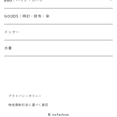
その他
キャミワンピース
ネックレス
パンプス
BAG｜バッグ・カバン
オールインワン・サロペット
ベルト
サンダル
ショルダーバッグ
GOODS｜時計・財布・傘
ジャンパースカート
ブレスレット
ショートブーツ・ブーティ
ハンドバッグ
インナー
その他
帽子
ロングブーツ
リュック
水着
ヘッドアクセ
スニーカー
トートバッグ
スカーフ
ローファー
かごバッグ
ストール・マフラー
その他
その他
プライバシーポリシー
特定商取引法に基づく表記
レッグウェア
© insfashion