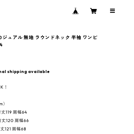
 カジュアル 無地 ラウンドネック 半袖 ワンピ
4
nal shipping available
K！
m）
着丈119 肩幅64
着丈120 肩幅66
着丈121 肩幅68