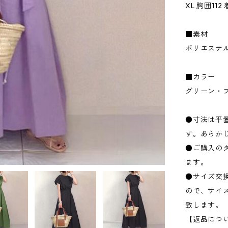
XL 胸囲112
■素材
ポリエステ
■カラー
グリーン・
●寸法は平置
す。あらか
●ご購入の
ます。
●サイズ交
ので、サイ
致します。
【返品につ