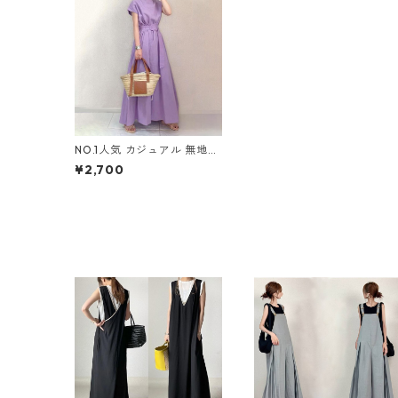
NO.1人気 カジュアル 無地
ラウンドネック 半袖 ワンピ
¥2,700
ース m-724