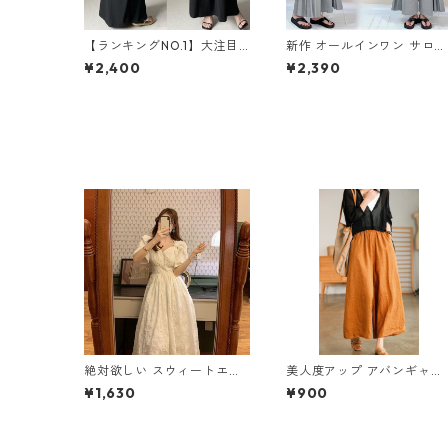
【ランキングNO.1】大注目
新作 オールインワン サロペ
Vネック ノースリーブ ワン
ットパンツ m-462
¥2,400
¥2,390
ピース m-738
絶対欲しい スウィートエレ
美人度アップ アバンギャル
ガント パフスリーブ ワンピ
ド ワイドパンツ m-592
¥1,630
¥900
ース m-276