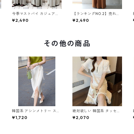
今季マストバイ カジュアル
【ランキングNO.2】売れ切
ゆったりキャミワンピース
れ必至 バックリボン4色展
¥2,490
¥2,490
m-465
開 オールインワン m-385
その他の商品
韓国系 アシンメトリー スリ
絶対欲しい 韓国系 タッセル
ットスカート m-279
ニットワンピース m-260
¥1,720
¥2,070