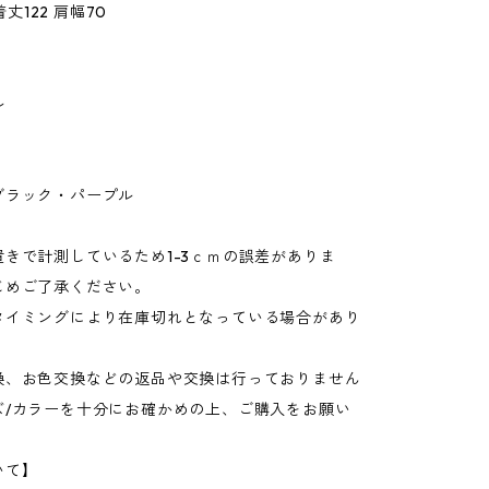
 着丈122 肩幅70
ル
ブラック・パープル
きで計測しているため1-3ｃｍの誤差がありま
じめご了承ください。
タイミングにより在庫切れとなっている場合があり
換、お色交換などの返品や交換は行っておりません
ズ/カラーを十分にお確かめの上、ご購入をお願い
いて】