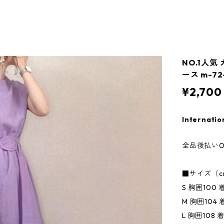
NO.1人気
ース m-72
¥2,700
Internatio
全品後払いO
■サイズ（c
S 胸囲100 
M 胸囲104 
L 胸囲108 