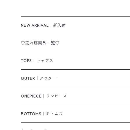
NEW ARRIVAL｜新入荷
♡売れ筋商品一覧♡
TOPS｜トップス
Tシャツ/カットソー
OUTER｜アウター
シャツ/ブラウス
ジャケット/ブルゾン
ONEPIECE｜ワンピース
ベスト/チョッキ
コート
柄
BOTTOMS｜ボトムス