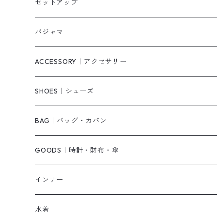
タンクトップ/キャミソール
カーディガン
無地
パンツ・デニム
セットアップ
スウェット/パーカー
ダウンコート
ニットワンピース
ショートパンツ
パジャマ
ニット/セーター
その他
ロングワンピース
スカート
ACCESSORY｜アクセサリー
ベアトップ・チューブトップ
シャツワンピース
その他
ピアス・リング
SHOES｜シューズ
その他
キャミワンピース
ネックレス
パンプス
BAG｜バッグ・カバン
オールインワン・サロペット
ベルト
サンダル
ショルダーバッグ
GOODS｜時計・財布・傘
ジャンパースカート
ブレスレット
ショートブーツ・ブーティ
ハンドバッグ
インナー
その他
帽子
ロングブーツ
リュック
水着