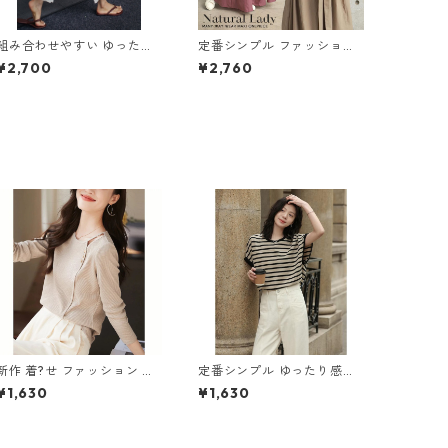
組み合わせやすい ゆったり
定番シンプル ファッション
キュロットスカート パンツ
半袖 バックリボン 6色展開
¥2,700
¥2,760
m-763
ワンピース m-734
新作 着?せ ファッション シ
定番シンプル ゆったり感ア
ンプル 長袖Tシャツ m-251
ップ エレガント ボーダー柄
¥1,630
¥1,630
半袖Tシャツ m-248