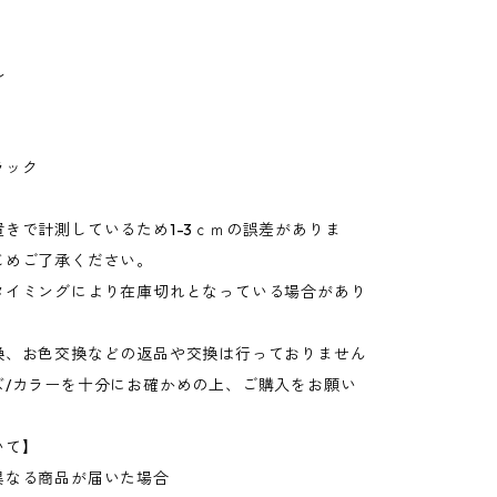
ル
ラック
きで計測しているため1-3ｃｍの誤差がありま
じめご了承ください。
タイミングにより在庫切れとなっている場合があり
換、お色交換などの返品や交換は行っておりません
ズ/カラーを十分にお確かめの上、ご購入をお願い
いて】
異なる商品が届いた場合