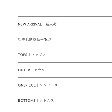
NEW ARRIVAL｜新入荷
♡売れ筋商品一覧♡
TOPS｜トップス
Tシャツ/カットソー
OUTER｜アウター
シャツ/ブラウス
ジャケット/ブルゾン
ONEPIECE｜ワンピース
ベスト/チョッキ
コート
柄
BOTTOMS｜ボトムス