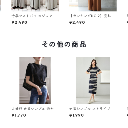
今季マストバイ カジュアル
【ランキングNO.2】売れ切
ゆったりキャミワンピース
れ必至 バックリボン4色展
¥2,490
¥2,490
m-465
開 オールインワン m-385
その他の商品
プ
大好評 定番シンプル 透かし
定番シンプル ストライプ柄
彫り 半袖Tシャツ m-253
切り替え アイスシルク ニッ
¥1,770
¥1,990
トワンピース m-269