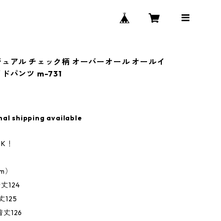
ジュアル チェック柄 オーバーオール オールイ
ドパンツ m-731
nal shipping available
K！
m）
着丈124
丈125
着丈126