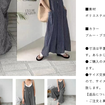
■素材
ポリエステ
■カラー
ブルー・ブ
●寸法は平置
す。あらか
●ご購入の
ます。
●サイズ交
ので、サイ
致します。
【返品につ
・ご注文と