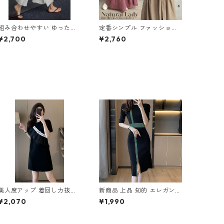
組み合わせやすい ゆったり
定番シンプル ファッション
キュロットスカート パンツ
半袖 バックリボン 6色展開
¥2,700
¥2,760
m-763
ワンピース m-734
美人度アップ 着回し力抜群
新商品 上品 知的 エレガント
エレガント 切り替え ワンピ
切り替え ニットワンピース
¥2,070
¥1,990
ース m-262
m-266