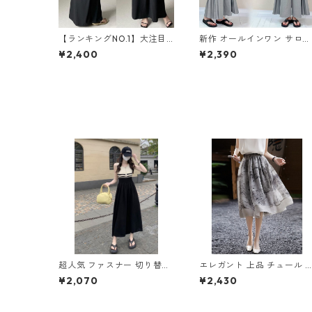
【ランキングNO.1】大注目
新作 オールインワン サロペ
Vネック ノースリーブ ワン
ットパンツ m-462
¥2,400
¥2,390
ピース m-738
超人気 ファスナー 切り替え
エレガント 上品 チュール 
ノースリーブ ワンピース m
リントスカート m-342
¥2,070
¥2,430
-265