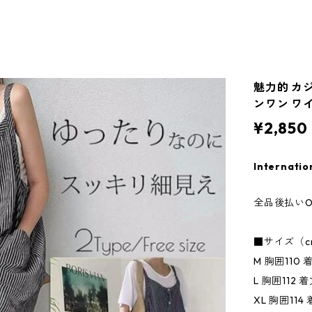
魅力的 カ
ンワン ワイ
¥2,850
Internatio
全品後払いO
■サイズ（c
M 胸囲110 
L 胸囲112 着
XL 胸囲114 