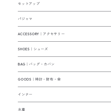
タンクトップ/キャミソール
カーディガン
無地
パンツ・デニム
セットアップ
スウェット/パーカー
ダウンコート
ニットワンピース
ショートパンツ
パジャマ
ニット/セーター
その他
ロングワンピース
スカート
ACCESSORY｜アクセサリー
ベアトップ・チューブトップ
シャツワンピース
その他
ピアス・リング
SHOES｜シューズ
その他
キャミワンピース
ネックレス
パンプス
BAG｜バッグ・カバン
オールインワン・サロペット
ベルト
サンダル
ショルダーバッグ
GOODS｜時計・財布・傘
ジャンパースカート
ブレスレット
ショートブーツ・ブーティ
ハンドバッグ
インナー
その他
帽子
ロングブーツ
リュック
水着