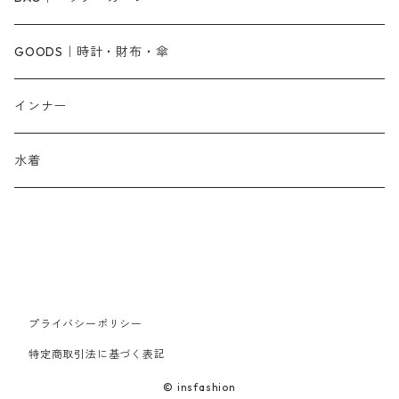
オールインワン・サロペット
ベルト
サンダル
ショルダーバッグ
GOODS｜時計・財布・傘
ジャンパースカート
ブレスレット
ショートブーツ・ブーティ
ハンドバッグ
インナー
その他
帽子
ロングブーツ
リュック
水着
ヘッドアクセ
スニーカー
トートバッグ
スカーフ
ローファー
かごバッグ
ストール・マフラー
その他
その他
プライバシーポリシー
特定商取引法に基づく表記
レッグウェア
© insfashion