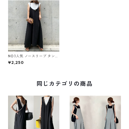
NO.1人気 ノースリーブ タンク
トップ キャミワンピース m-7
¥2,250
41
同じカテゴリの商品