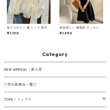
取り入れたい 夏 レース 紫外線
絶対欲しい 韓国系 タッセル A
カット 長袖 カーディガン m-
ライン ニットワンピース m-2
¥1,190
¥1,990
643
63
Category
NEW ARRIVAL｜新入荷
♡売れ筋商品一覧♡
TOPS｜トップス