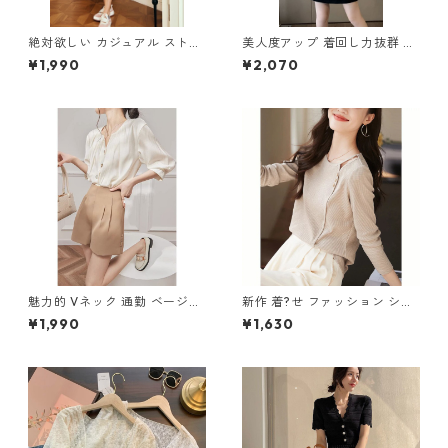
絶対欲しい カジュアル ストラ
美人度アップ 着回し力抜群 エ
イプ柄 刺繍 ニットワンピース
レガント 切り替え ワンピース
¥1,990
¥2,070
m-272
m-262
魅力的 Vネック 通勤 ベージュ
新作 着?せ ファッション シン
ブラウス m-285
プル 長袖Tシャツ m-251
¥1,990
¥1,630