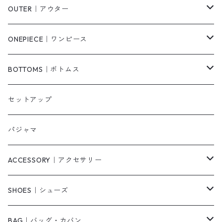
Tシャツ/カットソー
OUTER｜アウター
シャツ/ブラウス
ジャケット/ブルゾン
ONEPIECE｜ワンピース
ベスト/チョッキ
コート
柄
BOTTOMS｜ボトムス
タンクトップ/キャミソール
カーディガン
無地
パンツ・デニム
セットアップ
スウェット/パーカー
ダウンコート
ニットワンピース
ショートパンツ
パジャマ
ニット/セーター
その他
ロングワンピース
スカート
ACCESSORY｜アクセサリー
ベアトップ・チューブトップ
シャツワンピース
その他
ピアス・リング
SHOES｜シューズ
その他
キャミワンピース
ネックレス
パンプス
BAG｜バッグ・カバン