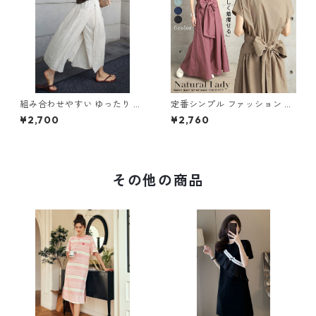
組み合わせやすい ゆったり キ
定番シンプル ファッション 半
ュロットスカート パンツ m-7
袖 バックリボン 6色展開ワン
¥2,700
¥2,760
63
ピース m-734
その他の商品