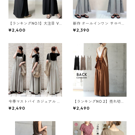
【ランキングNO.1】大注目 V
新作 オールインワン サロペッ
ネック ノースリーブ ワンピー
トパンツ m-462
¥2,400
¥2,390
ス m-738
今季マストバイ カジュアル ゆ
【ランキングNO.2】売れ切れ
ったりキャミワンピース m-4
必至 バックリボン4色展開 オ
¥2,490
¥2,490
65
ールインワン m-385