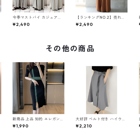
今季マストバイ カジュアル
【ランキングNO.2】売れ切
ゆったりキャミワンピース
れ必至 バックリボン4色展
¥2,490
¥2,490
m-465
開 オールインワン m-385
その他の商品
通
新商品 上品 知的 エレガント
大好評 ベルト付き ハイウエ
m
切り替え ニットワンピース
スト Aラインスカート m-28
¥1,990
¥2,210
m-266
1