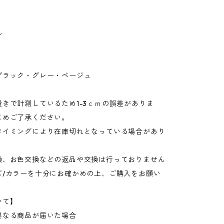
ル
ブラック・グレー・ベージュ
きで計測しているため1-3ｃｍの誤差がありま
じめご了承ください。
タイミングにより在庫切れとなっている場合があり
換、お色交換などの返品や交換は行っておりません
ズ/カラーを十分にお確かめの上、ご購入をお願い
いて】
異なる商品が届いた場合