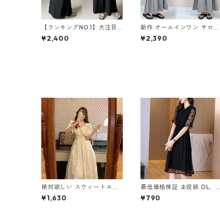
【ランキングNO.1】大注目
新作 オールインワン サロペ
Vネック ノースリーブ ワン
ットパンツ m-462
¥2,400
¥2,390
ピース m-738
絶対欲しい スウィートエレ
最低価格保証 主役級 OL、
ガント パフスリーブ ワンピ
勤 エレガント ワンピース 
¥1,630
¥790
ース m-276
-602