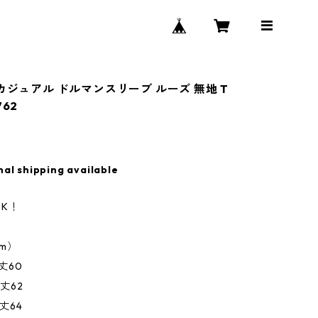
 カジュアル ドルマンスリーブ ルーズ 無地 T
762
nal shipping available
K！
m）
着丈60
着丈62
着丈64