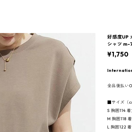
好感度UP
シャツ m-
¥1,750
Internatio
全品後払いO
■サイズ（c
S 胸囲114 
M 胸囲118 
L 胸囲122 