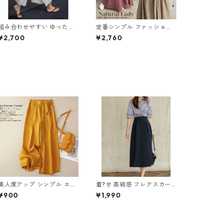
組み合わせやすい ゆったり
定番シンプル ファッション
キュロットスカート パンツ
半袖 バックリボン 6色展開
¥2,700
¥2,760
m-763
ワンピース m-734
美人度アップ シンプル エレ
着?せ 高級感 フレアスカー
ガント パンツ m-588
ト m-280
¥900
¥1,990