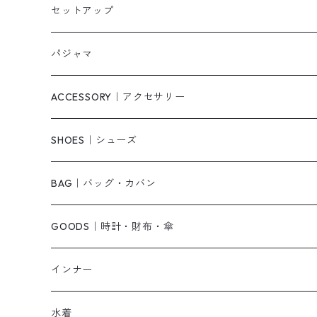
タンクトップ/キャミソール
カーディガン
無地
パンツ・デニム
セットアップ
スウェット/パーカー
ダウンコート
ニットワンピース
ショートパンツ
パジャマ
ニット/セーター
その他
ロングワンピース
スカート
ACCESSORY｜アクセサリー
ベアトップ・チューブトップ
シャツワンピース
その他
ピアス・リング
SHOES｜シューズ
その他
キャミワンピース
ネックレス
パンプス
BAG｜バッグ・カバン
オールインワン・サロペット
ベルト
サンダル
ショルダーバッグ
GOODS｜時計・財布・傘
ジャンパースカート
ブレスレット
ショートブーツ・ブーティ
ハンドバッグ
インナー
その他
帽子
ロングブーツ
リュック
水着