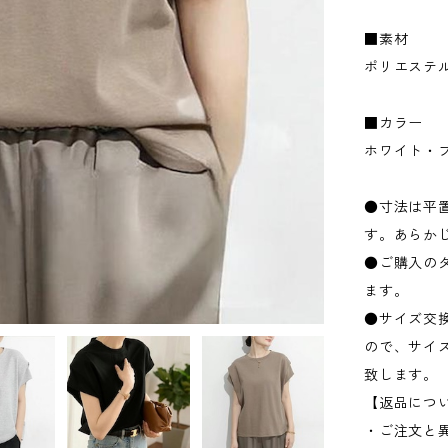
■素材
ポリエステ
■カラー
ホワイト・
●寸法は平置
す。あらか
●ご購入の
ます。
●サイズ交
ので、サイ
致します。
【返品につ
・ご注文と