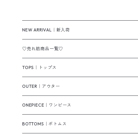
NEW ARRIVAL｜新入荷
♡売れ筋商品一覧♡
TOPS｜トップス
Tシャツ/カットソー
OUTER｜アウター
シャツ/ブラウス
ジャケット/ブルゾン
ONEPIECE｜ワンピース
ベスト/チョッキ
コート
柄
BOTTOMS｜ボトムス