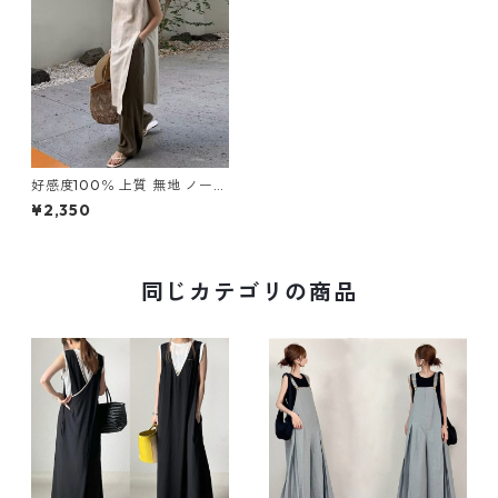
好感度100％ 上質 無地 ノース
リーブ Vネック ワンピース m
¥2,350
-761
同じカテゴリの商品