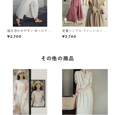
組み合わせやすい ゆったり キ
定番シンプル ファッション 半
ュロットスカート パンツ m-7
袖 バックリボン 6色展開ワン
¥2,700
¥2,760
63
ピース m-734
その他の商品