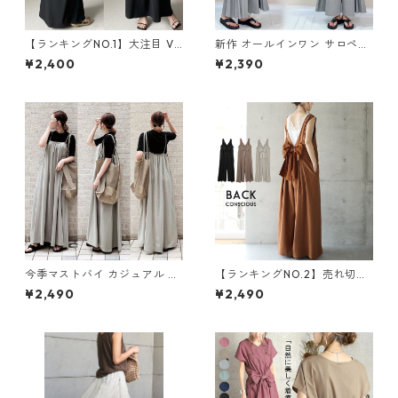
【ランキングNO.1】大注目 V
新作 オールインワン サロペッ
ネック ノースリーブ ワンピー
トパンツ m-462
¥2,400
¥2,390
ス m-738
今季マストバイ カジュアル ゆ
【ランキングNO.2】売れ切れ
ったりキャミワンピース m-4
必至 バックリボン4色展開 オ
¥2,490
¥2,490
65
ールインワン m-385