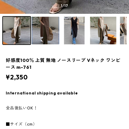
1
/17
好感度100％ 上質 無地 ノースリーブ Vネック ワンピ
ース m-761
¥2,350
International shipping available
全品後払いOK！
■サイズ（cm）