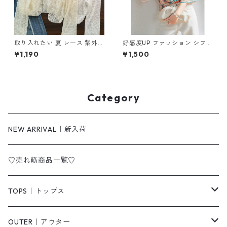
取り入れたい 夏 レース 紫外線
好感度UP ファッション シフォ
カット 長袖 カーディガン m-
ン フレアスリーブ 7分袖 プリ
¥1,190
¥1,500
643
ント トップス m-246
Category
NEW ARRIVAL｜新入荷
♡売れ筋商品一覧♡
TOPS｜トップス
Tシャツ/カットソー
OUTER｜アウター