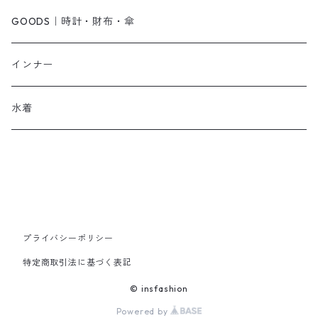
オールインワン・サロペット
ベルト
サンダル
ショルダーバッグ
GOODS｜時計・財布・傘
ジャンパースカート
ブレスレット
ショートブーツ・ブーティ
ハンドバッグ
インナー
その他
帽子
ロングブーツ
リュック
水着
ヘッドアクセ
スニーカー
トートバッグ
スカーフ
ローファー
かごバッグ
ストール・マフラー
その他
その他
プライバシーポリシー
特定商取引法に基づく表記
レッグウェア
© insfashion
Powered by