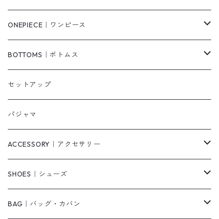
シャツ/ブラウス
ジャケット/ブルゾン
ONEPIECE｜ワンピース
ベスト/チョッキ
コート
柄
BOTTOMS｜ボトムス
タンクトップ/キャミソール
カーディガン
無地
パンツ・デニム
セットアップ
スウェット/パーカー
ダウンコート
ニットワンピース
ショートパンツ
パジャマ
ニット/セーター
その他
ロングワンピース
スカート
ACCESSORY｜アクセサリー
ベアトップ・チューブトップ
シャツワンピース
その他
ピアス・リング
SHOES｜シューズ
その他
キャミワンピース
ネックレス
パンプス
BAG｜バッグ・カバン