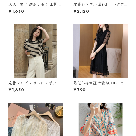
大人可愛い 透かし彫り 上質 ト
定番シンプル 着?せ ロングワ
ップス m-252
ンピース m-289
¥1,630
¥2,120
定番シンプル ゆったり感アッ
最低価格保証 主役級 OL、通
プ エレガント ボーダー柄 半袖
勤 エレガント ワンピース m-
¥1,630
¥790
Tシャツ m-248
602