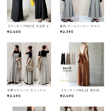
【ランキングNO.1】大注目 V
新作 オールインワン サロペッ
ネック ノースリーブ ワンピー
トパンツ m-462
¥2,400
¥2,390
ス m-738
今季マストバイ カジュアル ゆ
【ランキングNO.2】売れ切れ
ったりキャミワンピース m-4
必至 バックリボン4色展開 オ
¥2,490
¥2,490
65
ールインワン m-385