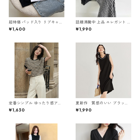
超特価 パッド入り リブキャミ
話題沸騰中 上品 エレガント ノ
ソール m-446
ースリーブ ニットワンピース
¥1,400
¥1,990
m-268
定番シンプル ゆったり感アッ
夏新作 質感のいい ブラック
プ エレガント ボーダー柄 半袖
ニットワンピース m-261
¥1,630
¥1,990
Tシャツ m-248