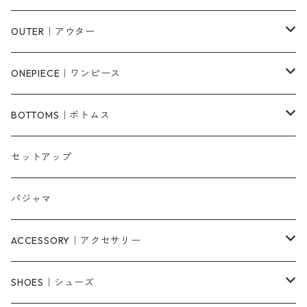
Tシャツ/カットソー
OUTER｜アウター
シャツ/ブラウス
ジャケット/ブルゾン
ONEPIECE｜ワンピース
ベスト/チョッキ
コート
柄
BOTTOMS｜ボトムス
タンクトップ/キャミソール
カーディガン
無地
パンツ・デニム
セットアップ
スウェット/パーカー
ダウンコート
ニットワンピース
ショートパンツ
パジャマ
ニット/セーター
その他
ロングワンピース
スカート
ACCESSORY｜アクセサリー
ベアトップ・チューブトップ
シャツワンピース
その他
ピアス・リング
SHOES｜シューズ