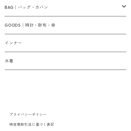
その他
キャミワンピース
ネックレス
パンプス
BAG｜バッグ・カバン
オールインワン・サロペット
ベルト
サンダル
ショルダーバッグ
GOODS｜時計・財布・傘
ジャンパースカート
ブレスレット
ショートブーツ・ブーティ
ハンドバッグ
インナー
その他
帽子
ロングブーツ
リュック
水着
ヘッドアクセ
スニーカー
トートバッグ
スカーフ
ローファー
かごバッグ
ストール・マフラー
その他
その他
プライバシーポリシー
特定商取引法に基づく表記