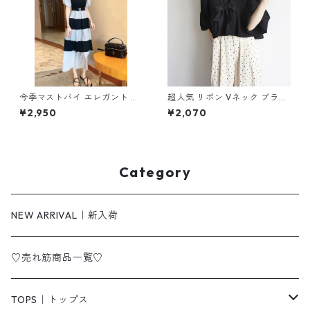
今季マストバイ エレガント ギ
超人気 リボン Vネック ブラッ
ャザー 切り替え ワンピース m
ク トップス m-283
¥2,950
¥2,070
-278
Category
NEW ARRIVAL｜新入荷
♡売れ筋商品一覧♡
TOPS｜トップス