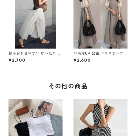
組み合わせやすい ゆったり キ
好感度UP 配色 パフスリーブ
ュロットスカート パンツ m-7
ラウンドネック Aライン ワン
¥2,700
¥2,600
63
ピース m-757
その他の商品