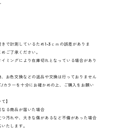
ル
きで計測しているため1-3ｃｍの誤差がありま
じめご了承ください。
タイミングにより在庫切れとなっている場合があり
換、お色交換などの返品や交換は行っておりません
ズ/カラーを十分にお確かめの上、ご購入をお願い
いて】
異なる商品が届いた場合
立つ汚れや、大きな傷があるなど不備があった場合
応いたします。