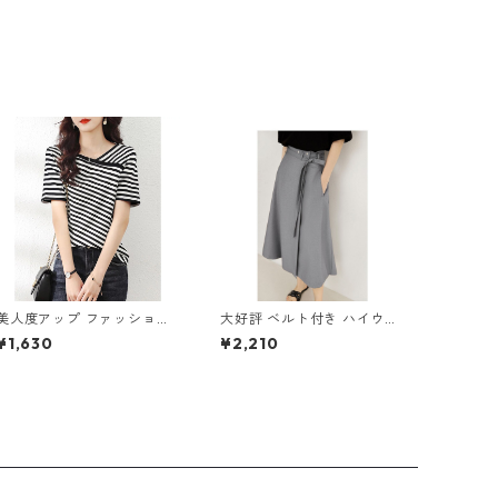
美人度アップ ファッション
大好評 ベルト付き ハイウエ
エレガント ボーダー柄 Tシ
スト Aラインスカート m-28
¥1,630
¥2,210
ャツ m-250
1