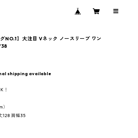
グNO.1】大注目 Vネック ノースリーブ ワン
738
nal shipping available
K！
m）
丈128 肩幅35