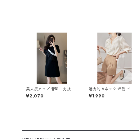
美人度アップ 着回し力抜群
魅力的 Vネック 通勤 ベージ
エレガント 切り替え ワンピ
ュ ブラウス m-285
¥2,070
¥1,990
ース m-262