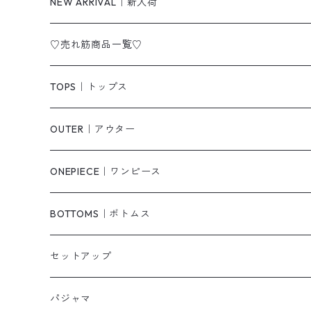
NEW ARRIVAL｜新入荷
♡売れ筋商品一覧♡
TOPS｜トップス
Tシャツ/カットソー
OUTER｜アウター
シャツ/ブラウス
ジャケット/ブルゾン
ONEPIECE｜ワンピース
ベスト/チョッキ
コート
柄
BOTTOMS｜ボトムス
タンクトップ/キャミソール
カーディガン
無地
パンツ・デニム
セットアップ
スウェット/パーカー
ダウンコート
ニットワンピース
ショートパンツ
パジャマ