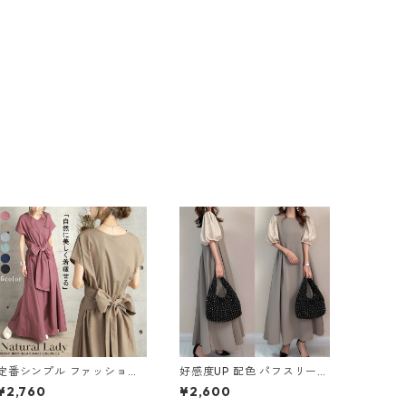
定番シンプル ファッション
好感度UP 配色 パフスリーブ
半袖 バックリボン 6色展開
ラウンドネック Aライン ワ
¥2,760
¥2,600
ワンピース m-734
ンピース m-757