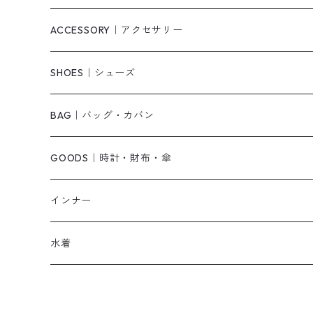
ニット/セーター
その他
ロングワンピース
スカート
ACCESSORY｜アクセサリー
ベアトップ・チューブトップ
シャツワンピース
その他
ピアス・リング
SHOES｜シューズ
その他
キャミワンピース
ネックレス
パンプス
BAG｜バッグ・カバン
オールインワン・サロペット
ベルト
サンダル
ショルダーバッグ
GOODS｜時計・財布・傘
ジャンパースカート
ブレスレット
ショートブーツ・ブーティ
ハンドバッグ
インナー
その他
帽子
ロングブーツ
リュック
水着
ヘッドアクセ
スニーカー
トートバッグ