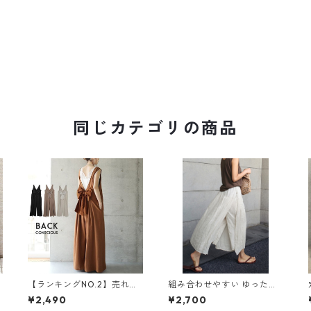
同じカテゴリの商品
【ランキングNO.2】売れ切
組み合わせやすい ゆったり
れ必至 バックリボン4色展
キュロットスカート パンツ
¥2,490
¥2,700
開 オールインワン m-385
m-763