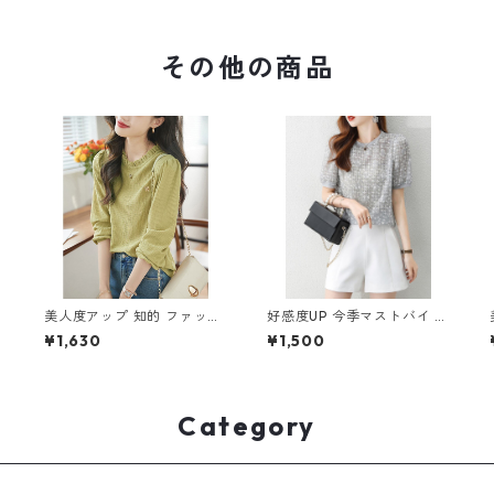
その他の商品
美人度アップ 知的 ファッシ
好感度UP 今季マストバイ フ
ョン Tシャツ ブラウス m-2
ァッション 透かし彫り 半袖
¥1,630
¥1,500
49
Tシャツ m-245
Category