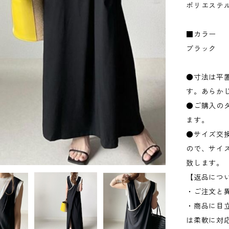
ポリエステ
■カラー
ブラック
●寸法は平置
す。あらか
●ご購入の
ます。
●サイズ交
ので、サイ
致します。
【返品につ
・ご注文と
・商品に目
は柔軟に対