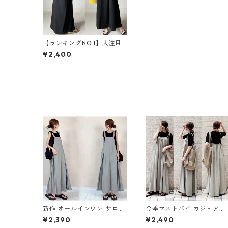
【ランキングNO.1】大注目
Vネック ノースリーブ ワン
¥2,400
ピース m-738
新作 オールインワン サロペ
今季マストバイ カジュアル
ットパンツ m-462
ゆったりキャミワンピース
¥2,390
¥2,490
m-465